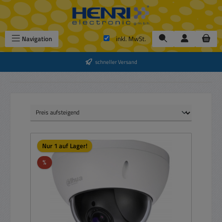
Zum Hauptinhalt springen
Navigation
inkl. MwSt.
schneller Versand
Nur 1 auf Lager!
Rabatt
%