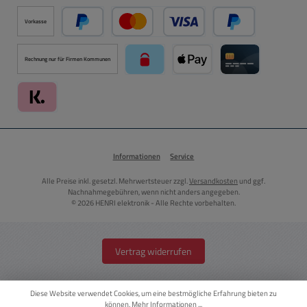
Vorkasse
PayPal
Kredit- oder Debitkarte über PayPal
Später Bezahlen ü
Rechnung nur für Firmen Kommunen
paysafecard über Mollie Zahlungssystem
Apple Pay über Mollie Zahlu
Kreditkarte über
Klarna über Mollie Zahlungssystem
Informationen
Service
Alle Preise inkl. gesetzl. Mehrwertsteuer zzgl.
Versandkosten
und ggf.
Nachnahmegebühren, wenn nicht anders angegeben.
© 2026 HENRI elektronik - Alle Rechte vorbehalten.
Vertrag widerrufen
Diese Website verwendet Cookies, um eine bestmögliche Erfahrung bieten zu
können.
Mehr Informationen ...