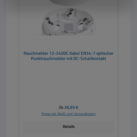
Rauchmelder 12-24VDC Kabel EN54-7 optischer
Punktrauchmelder mit DC-Schaltkontakt
Regulärer Preis:
Ab
36,95 €
Preise inkl. MwSt. zzgl. Versandkosten
Details