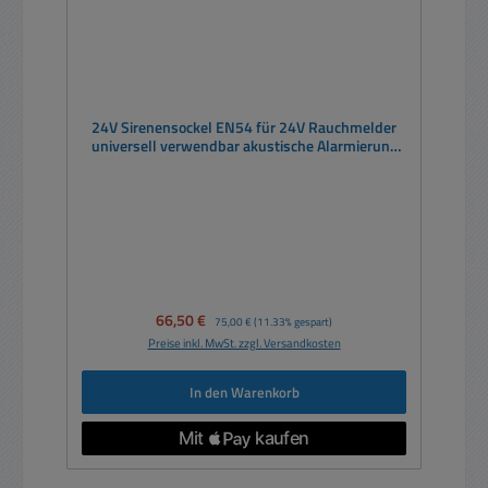
24V Sirenensockel EN54 für 24V Rauchmelder
universell verwendbar akustische Alarmierung
EN54 Brandmelde
Verkaufspreis:
66,50 €
Regulärer Preis:
75,00 €
(11.33% gespart)
Preise inkl. MwSt. zzgl. Versandkosten
In den Warenkorb