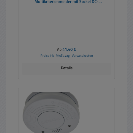
Multikriterienmelder mit Sockel DC-
Schaltkontakt
Regulärer Preis:
Ab
41,40 €
Preise inkl. MwSt. zzgl. Versandkosten
Details