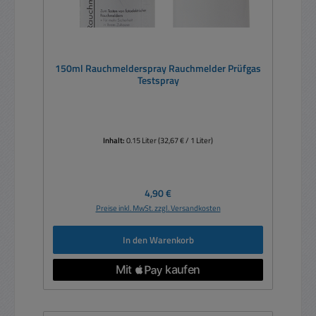
150ml Rauchmelderspray Rauchmelder Prüfgas
Testspray
Inhalt:
0.15 Liter
(32,67 € / 1 Liter)
Regulärer Preis:
4,90 €
Preise inkl. MwSt. zzgl. Versandkosten
In den Warenkorb