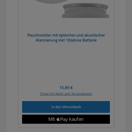
Rauchmelder mit optischer und akustischer
Alarmierung inkl 10Jahres Batterie
Regulärer Preis:
15,95 €
Preise inkl. MwSt. zzgl. Versandkosten
In den Warenkorb