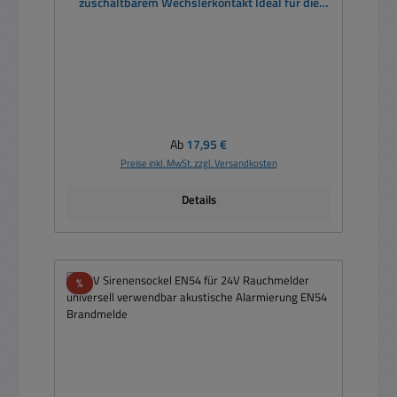
zuschaltbarem Wechslerkontakt Ideal für die
kabelgebundene Rauchmelder Serie
Regulärer Preis:
Ab
17,95 €
Preise inkl. MwSt. zzgl. Versandkosten
Details
Rabatt
%