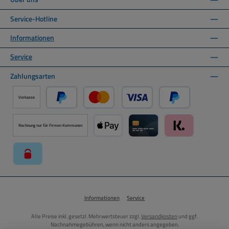
Service-Hotline
Informationen
Service
Zahlungsarten
Vorkasse
PayPal
Kredit- oder Debitkarte über PayPal
Später Bezahlen ü
Rechnung nur für Firmen Kommunen
Apple Pay über Mollie Zahlungssystem
Kreditkarte über Mollie Zahl
Klarna über Moll
paysafecard über Mollie Zahlungssystem
Informationen
Service
Alle Preise inkl. gesetzl. Mehrwertsteuer zzgl.
Versandkosten
und ggf.
Nachnahmegebühren, wenn nicht anders angegeben.