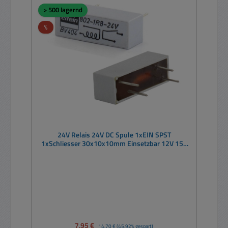
> 500 lagernd
Rabatt
%
24V Relais 24V DC Spule 1xEIN SPST
1xSchliesser 30x10x10mm Einsetzbar 12V 15V
18V 20V 22V 24V 26V 33V 36V
Verkaufspreis:
7,95 €
Regulärer Preis:
14,70 €
(45.92% gespart)