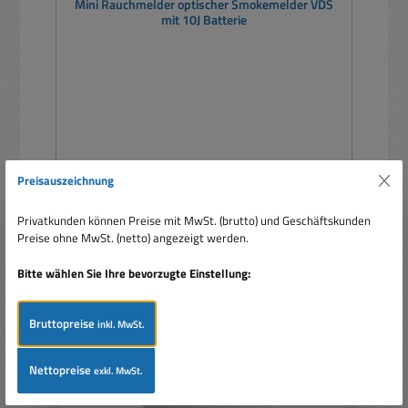
Mini Rauchmelder optischer Smokemelder VDS
mit 10J Batterie
Regulärer Preis:
17,99 €
Preisauszeichnung
Preise inkl. MwSt. zzgl. Versandkosten
Privatkunden können Preise mit MwSt. (brutto) und Geschäftskunden
In den Warenkorb
Preise ohne MwSt. (netto) angezeigt werden.
Bitte wählen Sie Ihre bevorzugte Einstellung:
Bruttopreise
inkl. MwSt.
Nettopreise
exkl. MwSt.