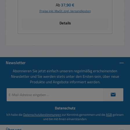
Regulärer Preis:
Ab
37,90 €
Preise inkl. MwSt. zzgl. Versandkosten
Details
Newsletter
Abonnieren Sie jetzt einfach unseren regelmäßig erscheinenden
Newsletter und Sie werden stets unter den Ersten sein, über neue
Produkte und Angebote informiert werden.
E-
Mail-
Adresse
*
Datenschutz
Ich habe die
Datenschutzbestimmungen
zur Kenntnis genommen und die
AGB
gelesen
und bin mit ihnen einverstanden.
Über uns