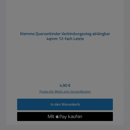
Klemme Querverbinder Verbindungssteg ablängbar
4qmm 12-fach Leiste
Regulärer Preis:
4,90 €
Preise inkl. MwSt. zzgl. Versandkosten
In den Warenkorb