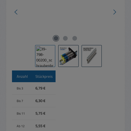
Anzahl
Stückpreis
6,79 €
Bis
3
6,30 €
Bis
7
5,75 €
Bis
11
5,55 €
Ab
12