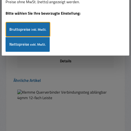
Preise ohne MwSt. (netto) angezeigt werden.
Bitte wählen Sie Ihre bevorzugte Einstellung:
Bruttopreise
inkl. MwSt.
Regulärer Preis:
Ab
0,96 €
Nettopreise
exkl. MwSt.
Preise inkl. MwSt. zzgl. Versandkosten
Details
Produktgalerie überspringen
Ähnliche Artikel