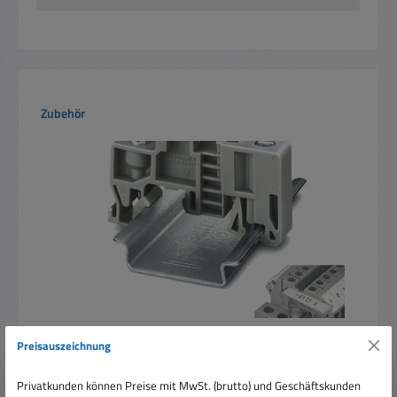
Produktgalerie überspringen
Zubehör
Preisauszeichnung
Endklammer für sicheren Halt gegen verutschen auf
der Hutschiene
Privatkunden können Preise mit MwSt. (brutto) und Geschäftskunden