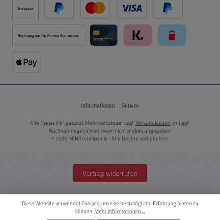
Vorkasse
PayPal
Kredit- oder Debitkarte über PayPal
Später Bezahlen ü
Rechnung nur für Firmen Kommunen
Kreditkarte über Mollie Zahlungssystem
Klarna über Mollie Zahlungss
paysafecard über
Apple Pay über Mollie Zahlungssystem
Informationen
Service
Alle Preise inkl. gesetzl. Mehrwertsteuer zzgl.
Versandkosten
und ggf.
Nachnahmegebühren, wenn nicht anders angegeben.
© 2026 HENRI elektronik - Alle Rechte vorbehalten.
Vertrag widerrufen
Diese Website verwendet Cookies, um eine bestmögliche Erfahrung bieten zu
können.
Mehr Informationen ...