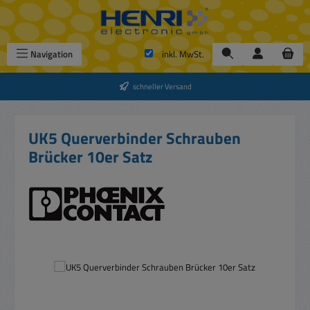
Zum Hauptinhalt springen
Navigation
inkl. MwSt.
schneller Versand
UK5 Querverbinder Schrauben
Brücker 10er Satz
Bildergalerie überspringen