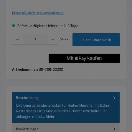
Preise inkl. MwSt. zzgl. Versandkosten
Sofort verfügbar, Lieferzeit: 2-3 Tage
Produkt Anzahl: Gib den gewünschten Wert ein oder benutze die Schaltflächen um die 
Stück
In den Warenkorb
Artikelnummer:
39-798-00200
Beschreibung
UK5 Querverbinder Brücker für Reihenklemme mit 6,2mm
Rastermass UK5 Querverbinder Brücker uzm individuell
ablängen mittel…
Mehr
Bewertungen