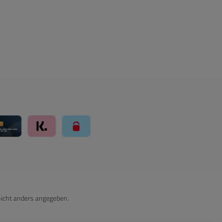
ay über Mollie Zahlungssystem
Kreditkarte über Mollie Zahlungssystem
Klarna über Mollie Zahlungssystem
paysafecard über Mollie Zahlungssystem
icht anders angegeben.