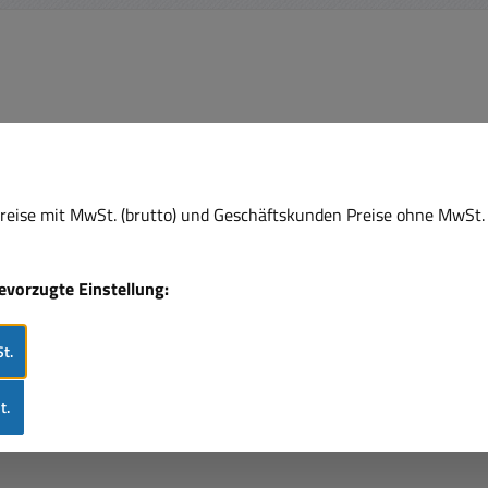
eise mit MwSt. (brutto) und Geschäftskunden Preise ohne MwSt. 
bevorzugte Einstellung:
t.
laue
t.
lemme
n Blau
me