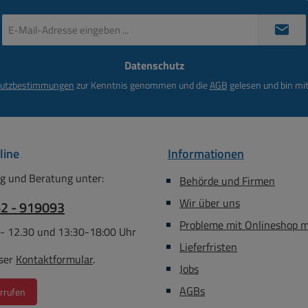
setzbar
bedingt
E-
Mail-
e nach
Adresse
erstoff
Datenschutz
*
be Blau
utzbestimmungen
zur Kenntnis genommen und die
AGB
gelesen und bin mit
rer
nitt
ohne
... 4qmm
line
Informationen
mit
... 4qmm
g und Beratung unter:
Behörde und Firmen
leiter 0,5
Wir über uns
m -------
62 - 919093
A
Probleme mit Onlineshop 
 - 12.30 und 13:30-18:00 Uhr
ung bis
Lieferfristen
typisch
ser
Kontaktformular
.
Jobs
AC ) 2
( Links +
AGBs
rrufen
 Polyamid