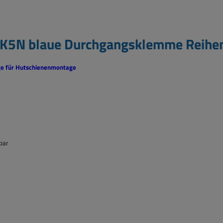
UK5N blaue Durchgangsklemme Reih
e für Hutschienenmontage
bar