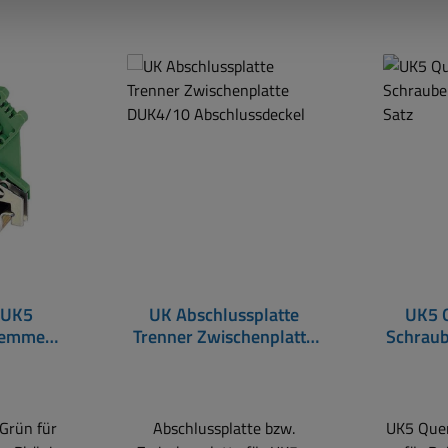
 UK5
UK Abschlussplatte
UK5 
lemme
Trenner Zwischenplatte
Schraub
n
DUK4/10
n GE-GR
Abschlussdeckel
Grün für
Abschlussplatte bzw.
UK5 Quer