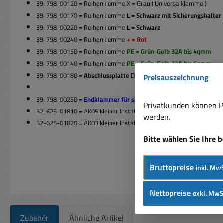
39-798-00120 = Reihenklemme X = Grau ( Universalklemme )
39-798-00170 = Reihenklemme
L = Schwarz mit Sicherungshalter
39-798-00220 = Reihenklemme
L = Schwarz
39-798-00240 = Reihenklemme
+ = Rot
39-798-00150 = Reihenklemme
PE = Grün-Gelb 32A bis 4qmm
39-798-00140 = Reihenklemme
PE = Grün-Gelb
32A bis 6qmm
39-798-00180 =
Abschlussplatte
D-UK4/10 für UK5 Klemme
Preisauszeichnung
39-798-00250 =
Endklammer für sicheren Halt auf der Hutschien
Privatkunden können Pr
52-625-01810 = AK05 kleiner Installationsverteiler
werden.
52-625-01820 = AK03 kleiner Installationsverteiler
Bitte wählen Sie Ihre 
Bruttopreise
inkl. MwS
Nettopreise
exkl. MwS
Zubehör
Ähnliche Artikel