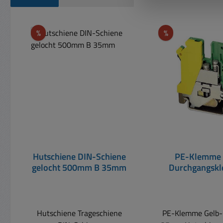
Produktgalerie überspringen
Rabatt
Rabatt
%
%
Hutschiene DIN-Schiene
PE-Klemme
gelocht 500mm B 35mm
Durchgangsk
Gelb-Grü
Reihenklemme
Hutschiene Trageschiene
PE-Klemme Gelb-