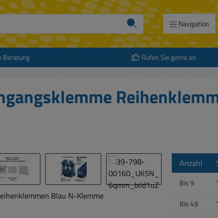
Navigation
e Beratung
Rufen Sie gerne an
hgangsklemme Reihenklemm
Anzahl
Bis
9
Bis
49