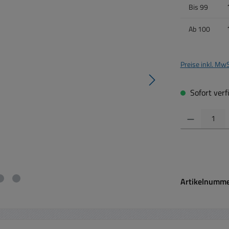
Bis
99
Ab
100
Preise inkl. Mw
Sofort verfü
Produkt Anzahl:
Artikelnumm