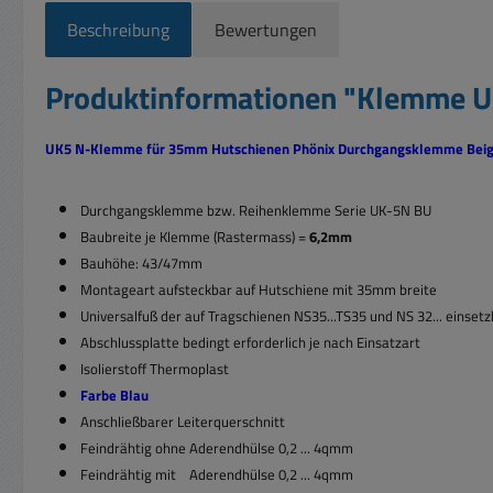
Beschreibung
Bewertungen
Produktinformationen "Klemme 
UK5 N-Klemme für 35mm Hutschienen Phönix Durchgangsklemme Beig
Durchgangsklemme bzw. Reihenklemme Serie UK-5N BU
Baubreite je Klemme (Rastermass) =
6,2mm
Bauhöhe: 43/47mm
Montageart aufsteckbar auf Hutschiene mit 35mm breite
Universalfuß der auf Tragschienen NS35...TS35 und NS 32... einsetz
Abschlussplatte bedingt erforderlich je nach Einsatzart
Isolierstoff Thermoplast
Farbe Blau
Anschließbarer Leiterquerschnitt
Feindrähtig ohne Aderendhülse 0,2 ... 4qmm
Feindrähtig mit Aderendhülse 0,2 ... 4qmm