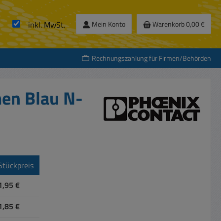
inkl. MwSt.
Mein Konto
Warenkorb
0,00 €
Rechnungszahlung für Firmen/Behörden
en Blau N-
Stückpreis
1,95 €
1,85 €