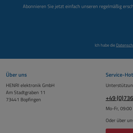
Feindrähtig 
Abonnieren Sie jetzt einfach unseren regelmäßig ersc
Aderendhülse 0,2 
Feindrähtig
Aderendhülse 0,2 
Eindrähtig
Kupferleiter 
Ich habe die
Datensch
6qmm Nennstrom --------
- IN bis 3
Bemessungsstrom
Bemessungsspann
Über uns
Service-Hot
800V 2 Schraubanschlüsse (
Links + Rechts ) Anzahl der
HENRI elektronik GmbH
Unterstützun
Klemmstellen je 
Am Stadtgraben 11
Anschlussposition
+49 (0)73
73441 Bopfingen
Anzahl der Et
Mo-Fr, 09:00
Temperatureinsat
-60...+130°C Lieferumfang:
Oder über un
je 1 Stück passendes
Zubehör siehe im