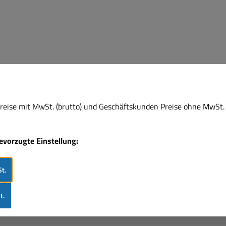
e
eise mit MwSt. (brutto) und Geschäftskunden Preise ohne MwSt. 
bevorzugte Einstellung:
t.
t.