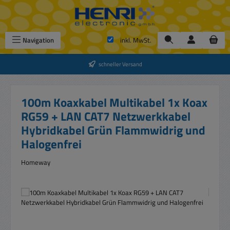
Zum Hauptinhalt springen
Navigation
inkl. MwSt.
schneller Versand
100m Koaxkabel Multikabel 1x Koax
RG59 + LAN CAT7 Netzwerkkabel
Hybridkabel Grün Flammwidrig und
Halogenfrei
Homeway
Bildergalerie überspringen