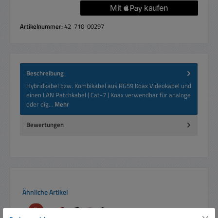
Artikelnummer:
42-710-00297
Beschreibung
Hybridkabel bzw. Kombikabel aus RG59 Koax Videokabel und
einen LAN Patchkabel ( Cat-7 ) Koax verwendbar für analoge
oder dig…
Mehr
Bewertungen
Produktgalerie überspringen
Ähnliche Artikel
Rabatt
%