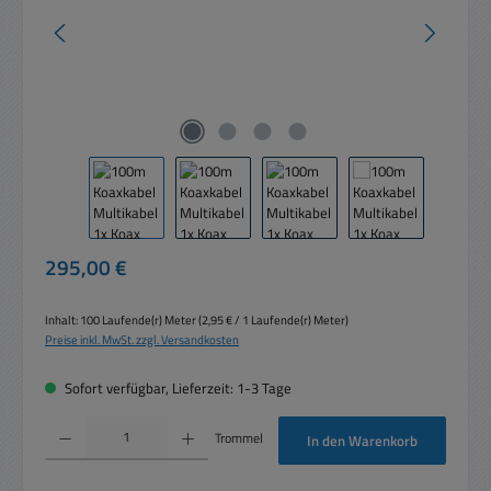
Regulärer Preis:
295,00 €
Inhalt:
100 Laufende(r) Meter
(2,95 € / 1 Laufende(r) Meter)
Preise inkl. MwSt. zzgl. Versandkosten
Sofort verfügbar, Lieferzeit: 1-3 Tage
Produkt Anzahl: Gib den gewünschten Wert ein oder benutze die Schaltflächen um die 
Trommel
In den Warenkorb