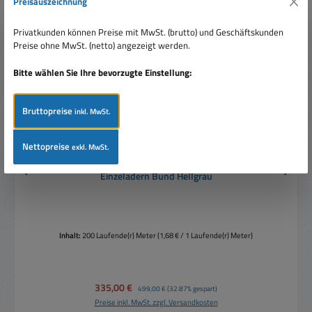
Preisauszeichnung
Privatkunden können Preise mit MwSt. (brutto) und Geschäftskunden
Preise ohne MwSt. (netto) angezeigt werden.
Bitte wählen Sie Ihre bevorzugte Einstellung:
Bruttopreise
inkl. MwSt.
Nettopreise
exkl. MwSt.
200m Kamerakabel Multikabel 1x Koax und 4x
Einzeladern Bund Hellgrau
Inhalt:
200 Laufende(r) Meter
(1,68 € / 1 Laufende(r) Meter)
Verkaufspreis:
335,00 €
Regulärer Preis:
499,00 €
(32.87% gespart)
Preise inkl. MwSt. zzgl. Versandkosten