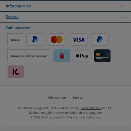
Informationen
Service
Zahlungsarten
Vorkasse
PayPal
Kredit- oder Debitkarte über PayPal
Später Bezahlen ü
Rechnung nur für Firmen Kommunen
paysafecard über Mollie Zahlungssystem
Apple Pay über Mollie Zahlu
Kreditkarte über
Klarna über Mollie Zahlungssystem
Informationen
Service
Alle Preise inkl. gesetzl. Mehrwertsteuer zzgl.
Versandkosten
und ggf.
Nachnahmegebühren, wenn nicht anders angegeben.
© 2026 HENRI elektronik - Alle Rechte vorbehalten.