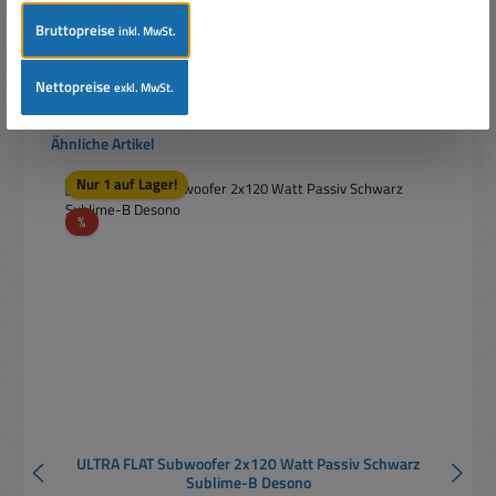
Bruttopreise
inkl. MwSt.
In den Warenkorb
Nettopreise
exkl. MwSt.
Produktgalerie überspringen
Ähnliche Artikel
Nur 1 auf Lager!
Rabatt
%
ULTRA FLAT Subwoofer 2x120 Watt Passiv Schwarz
Sublime-B Desono