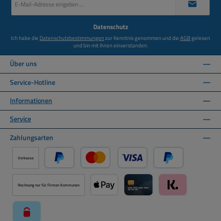
Mail-
Adresse
*
Datenschutz
Ich habe die
Datenschutzbestimmungen
zur Kenntnis genommen und die
AGB
gelesen
und bin mit ihnen einverstanden.
Über uns
Service-Hotline
Informationen
Service
Zahlungsarten
Vorkasse
PayPal
Kredit- oder Debitkarte über PayPal
Später Bezahlen ü
Rechnung nur für Firmen Kommunen
Apple Pay über Mollie Zahlungssystem
Kreditkarte über Mollie Zahl
Klarna über Moll