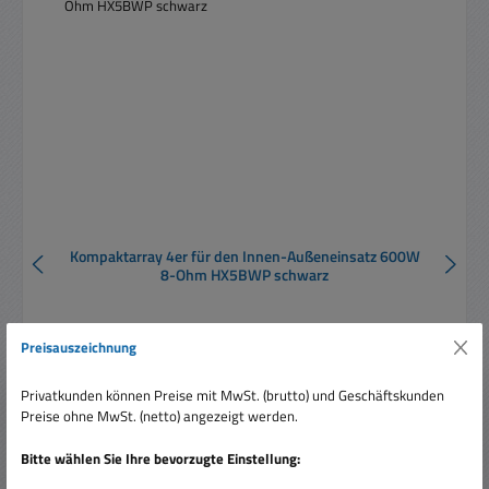
Kompaktarray 4er für den Innen-Außeneinsatz 600W
8-Ohm HX5BWP schwarz
Preisauszeichnung
Privatkunden können Preise mit MwSt. (brutto) und Geschäftskunden
Preise ohne MwSt. (netto) angezeigt werden.
Verkaufspreis:
899,95 €
Regulärer Preis:
1.049,58 €
(14.26% gespart)
Bitte wählen Sie Ihre bevorzugte Einstellung:
Preise inkl. MwSt. zzgl. Versandkosten