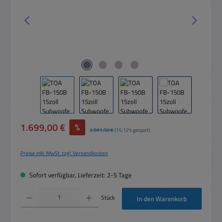
Verkaufspreis:
1.699,00 €
%
Regulärer Preis:
2.001,58 €
(15.12% gespart)
Preise inkl. MwSt. zzgl. Versandkosten
Sofort verfügbar, Lieferzeit: 2-5 Tage
Produkt Anzahl: Gib den gewünschten Wert ein oder benutze die Schaltflächen um die 
Stück
In den Warenkorb