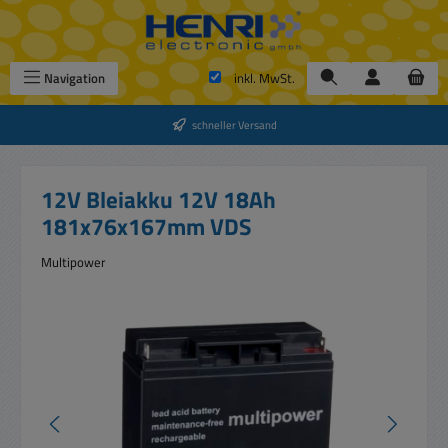
Zum Hauptinhalt springen
Navigation
inkl. MwSt.
schneller Versand
12V Bleiakku 12V 18Ah
181x76x167mm VDS
Multipower
Bildergalerie überspringen