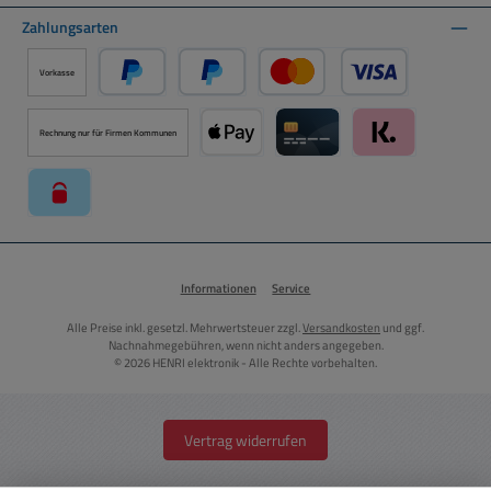
Zahlungsarten
Vorkasse
PayPal
Später Bezahlen über PayPal
Kredit- oder Debitkarte ü
Rechnung nur für Firmen Kommunen
Apple Pay über Mollie Zahlungssystem
Kreditkarte über Mollie Zahl
Klarna über Moll
paysafecard über Mollie Zahlungssystem
Informationen
Service
Alle Preise inkl. gesetzl. Mehrwertsteuer zzgl.
Versandkosten
und ggf.
Nachnahmegebühren, wenn nicht anders angegeben.
© 2026 HENRI elektronik - Alle Rechte vorbehalten.
Vertrag widerrufen