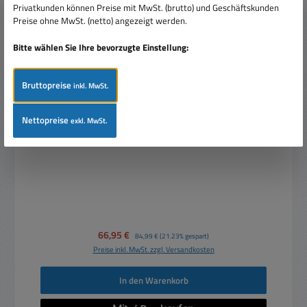
Privatkunden können Preise mit MwSt. (brutto) und Geschäftskunden
Preise ohne MwSt. (netto) angezeigt werden.
Bitte wählen Sie Ihre bevorzugte Einstellung:
Bruttopreise
inkl. MwSt.
12V Bleiakku 12V 17Ah OEM 181x76x167mm
Nettopreise
exkl. MwSt.
Verkaufspreis:
66,95 €
Regulärer Preis:
84,99 €
(21.23% gespart)
Preise inkl. MwSt. zzgl. Versandkosten
In den Warenkorb