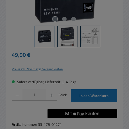
Regulärer Preis:
49,90 €
Preise inkl. MwSt. zzgl. Versandkosten
Sofort verfügbar, Lieferzeit: 2-4 Tage
Produkt Anzahl: Gib den gewünschten Wert ein oder benutze die Schaltflächen um die 
Stück
In den Warenkorb
Artikelnummer:
33-175-01271