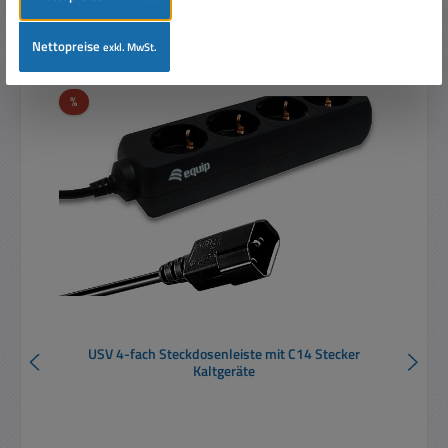
Nettopreise
exkl. MwSt.
Produktgalerie überspringen
Ähnliche Artikel
Rabatt
%
USV 4-fach Steckdosenleiste mit C14 Stecker
Kaltgeräte