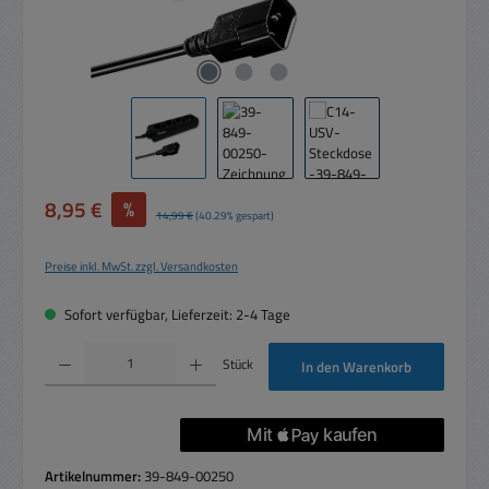
Verkaufspreis:
8,95 €
%
Regulärer Preis:
14,99 €
(40.29% gespart)
Preise inkl. MwSt. zzgl. Versandkosten
Sofort verfügbar, Lieferzeit: 2-4 Tage
Produkt Anzahl: Gib den gewünschten Wert ein oder benutze die Schaltflächen um die 
Stück
In den Warenkorb
Artikelnummer:
39-849-00250