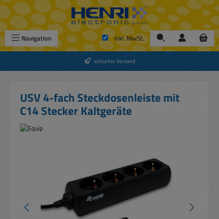
Zum Hauptinhalt springen
Navigation
inkl. MwSt.
schneller Versand
USV 4-fach Steckdosenleiste mit
C14 Stecker Kaltgeräte
Bildergalerie überspringen