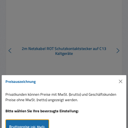
2m Netzkabel ROT Schutzkontaktstecker auf C13
Kaltgeräte
Preisauszeichnung
Privatkunden können Preise mit MwSt. (brutto) und Geschäftskunden
Verkaufspreis:
8,80 €
Regulärer Preis:
Preise ohne MwSt. (netto) angezeigt werden.
14,00 €
(37.14% gespart)
Preise inkl. MwSt. zzgl. Versandkosten
Bitte wählen Sie Ihre bevorzugte Einstellung:
In den Warenkorb
Bruttopreise
inkl. MwSt.