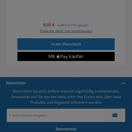
Verkaufspreis:
8,95 €
Regulärer Preis:
14,99 €
(40.29% gespart)
Preise inkl. MwSt. zzgl. Versandkosten
In den Warenkorb
Newsletter
Abonnieren Sie jetzt einfach unseren regelmäßig erscheinenden
Newsletter und Sie werden stets unter den Ersten sein, über neue
Produkte und Angebote informiert werden.
E-
Mail-
Adresse
*
Datenschutz