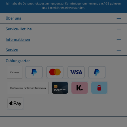
Ich habe die
Datenschutzbestimmungen
zur Kenntnis genommen und die
AGB
gelesen
und bin mit ihnen einverstanden.
Über uns
Service-Hotline
Informationen
Service
Zahlungsarten
Vorkasse
PayPal
Kredit- oder Debitkarte über PayPal
Später Bezahlen ü
Rechnung nur für Firmen Kommunen
Kreditkarte über Mollie Zahlungssystem
Klarna über Mollie Zahlungss
paysafecard über
Apple Pay über Mollie Zahlungssystem