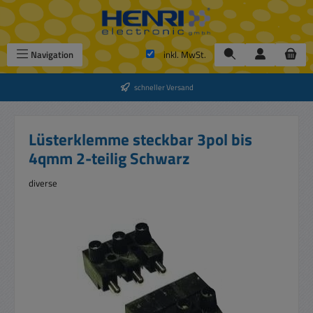
Zum Hauptinhalt springen
Navigation
inkl. MwSt.
schneller Versand
Lüsterklemme steckbar 3pol bis
4qmm 2-teilig Schwarz
diverse
Bildergalerie überspringen