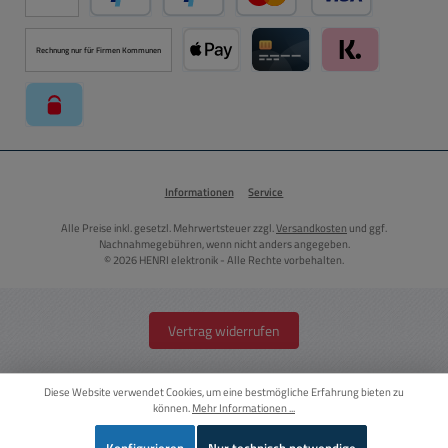
PayPal
Später Bezahlen über PayPal
Kredit- oder Debitkarte ü
Rechnung nur für Firmen Kommunen
Apple Pay über Mollie Zahlungssystem
Kreditkarte über Mollie Zahl
Klarna über Moll
paysafecard über Mollie Zahlungssystem
Informationen
Service
Alle Preise inkl. gesetzl. Mehrwertsteuer zzgl.
Versandkosten
und ggf.
Nachnahmegebühren, wenn nicht anders angegeben.
© 2026 HENRI elektronik - Alle Rechte vorbehalten.
Vertrag widerrufen
Diese Website verwendet Cookies, um eine bestmögliche Erfahrung bieten zu
können.
Mehr Informationen ...