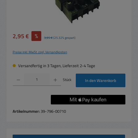
Verkaufspreis:
2,95 €
%
Regulärer Preis:
3,95 €
(25.32% gespart)
Preise inkl. MwSt. zzgl. Versandkosten
Versandfertig in 3 Tagen, Lieferzeit 2-4 Tage
Produkt Anzahl: Gib den gewünschten Wert ein oder benutze die Schaltflächen um die 
Stück
In den Warenkorb
Artikelnummer:
39-796-00710