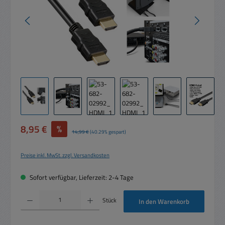
Verkaufspreis:
8,95 €
%
Regulärer Preis:
14,99 €
(40.29% gespart)
Preise inkl. MwSt. zzgl. Versandkosten
Sofort verfügbar, Lieferzeit: 2-4 Tage
Produkt Anzahl: Gib den gewünschten Wert ein oder benutze die Schaltflächen um die 
Stück
In den Warenkorb