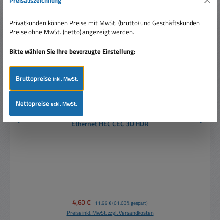
Preisauszeichnung
Privatkunden können Preise mit MwSt. (brutto) und Geschäftskunden
Preise ohne MwSt. (netto) angezeigt werden.
Bitte wählen Sie Ihre bevorzugte Einstellung:
Bruttopreise
inkl. MwSt.
Nettopreise
exkl. MwSt.
1,5m HDMI Kabel HighSpeed 4K2K mit ARC und
Ethernet HEC CEC 3D HDR
Verkaufspreis:
4,60 €
Regulärer Preis:
11,99 €
(61.63% gespart)
Preise inkl. MwSt. zzgl. Versandkosten