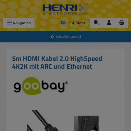
Zum Hauptinhalt springen
Navigation
inkl. MwSt.
schneller Versand
5m HDMI Kabel 2.0 HighSpeed
4K2K mit ARC und Ethernet
Bildergalerie überspringen