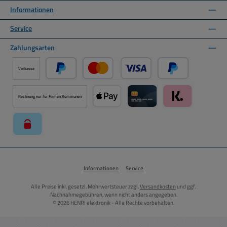
Informationen
Service
Zahlungsarten
Vorkasse
PayPal
Kredit- oder Debitkarte über PayPal
Später Bezahlen ü
Rechnung nur für Firmen Kommunen
Apple Pay über Mollie Zahlungssystem
Kreditkarte über Mollie Zahl
Klarna über Moll
paysafecard über Mollie Zahlungssystem
Informationen
Service
Alle Preise inkl. gesetzl. Mehrwertsteuer zzgl.
Versandkosten
und ggf.
Nachnahmegebühren, wenn nicht anders angegeben.
© 2026 HENRI elektronik - Alle Rechte vorbehalten.