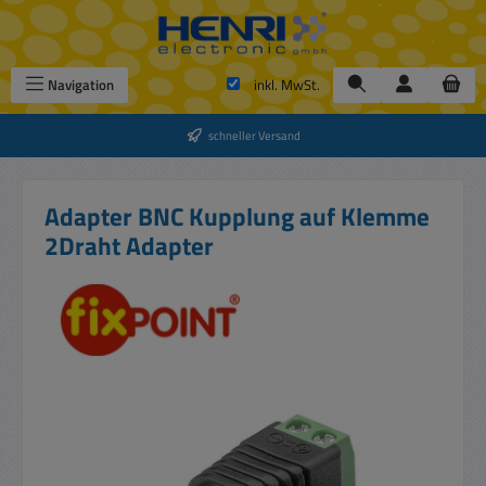
Zum Hauptinhalt springen
Navigation
inkl. MwSt.
schneller Versand
Adapter BNC Kupplung auf Klemme
2Draht Adapter
Bildergalerie überspringen