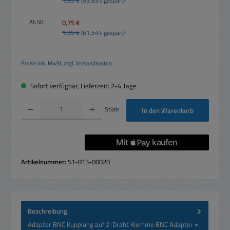
1,95 €
(53.85% gespart)
0,75 €
Ab
50
1,95 €
(61.54% gespart)
Preise inkl. MwSt. zzgl. Versandkosten
Sofort verfügbar, Lieferzeit: 2-4 Tage
Produkt Anzahl: Gib den gewünschten Wert ein oder benutze die Schaltflächen um die 
Stück
In den Warenkorb
Artikelnummer:
51-813-00020
Beschreibung
Adapter BNC Kupplung auf 2-Draht Klemme BNC Adapter =