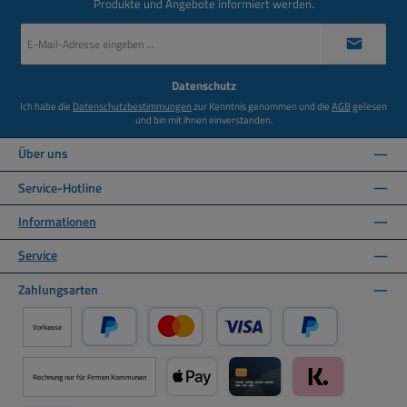
Produkte und Angebote informiert werden.
E-
Mail-
Adresse
*
Datenschutz
Ich habe die
Datenschutzbestimmungen
zur Kenntnis genommen und die
AGB
gelesen
und bin mit ihnen einverstanden.
Über uns
Service-Hotline
Informationen
Service
Zahlungsarten
Vorkasse
PayPal
Kredit- oder Debitkarte über PayPal
Später Bezahlen ü
Rechnung nur für Firmen Kommunen
Apple Pay über Mollie Zahlungssystem
Kreditkarte über Mollie Zahl
Klarna über Moll