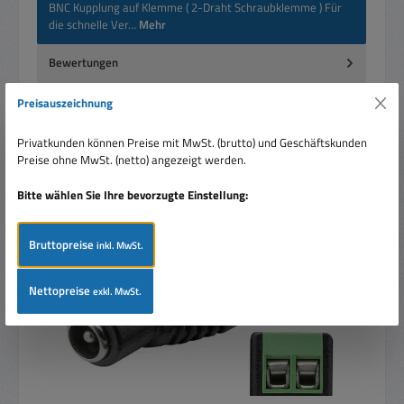
BNC Kupplung auf Klemme ( 2-Draht Schraubklemme ) Für
die schnelle Ver…
Mehr
Bewertungen
Preisauszeichnung
Privatkunden können Preise mit MwSt. (brutto) und Geschäftskunden
Preise ohne MwSt. (netto) angezeigt werden.
Produktgalerie überspringen
Ähnliche Artikel
Bitte wählen Sie Ihre bevorzugte Einstellung:
> 500 lagernd
Bruttopreise
inkl. MwSt.
Nettopreise
exkl. MwSt.