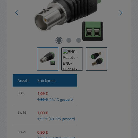
Anzahl
Stückpreis
1,09 €
Bis
9
1,95 €
(44.1% gespart)
1,00 €
Bis
19
1,95 €
(48.72% gespart)
0,90 €
Bis
49