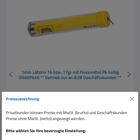
1mm Lötzinn 16 bzw. 17gr mit Flussmittel Pb haltig
SN60Pb40 ** Vertrieb nur an B2B Geschäftskunden **
Preisauszeichnung
Inhalt:
0.017 Kilogramm
(205,88 € / 1 Kilogramm)
Privatkunden können Preise mit MwSt. (brutto) und Geschäftskunden
Preise ohne MwSt. (netto) angezeigt werden.
Regulärer Preis:
3,50 €
Bitte wählen Sie Ihre bevorzugte Einstellung:
Preise inkl. MwSt. zzgl. Versandkosten