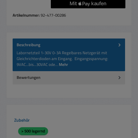
Artikelnummer:
92-477-00286
Beschreibung
Labornetzteil 1-30V 0-3A Regelbares Netzgerät mit
Gleichrichterdioden am Eingang. Eingangsspannung:
9VAC...bis...30VAC ode…
Mehr
Bewertungen
Produktgalerie überspringen
Zubehör
> 500 lagernd