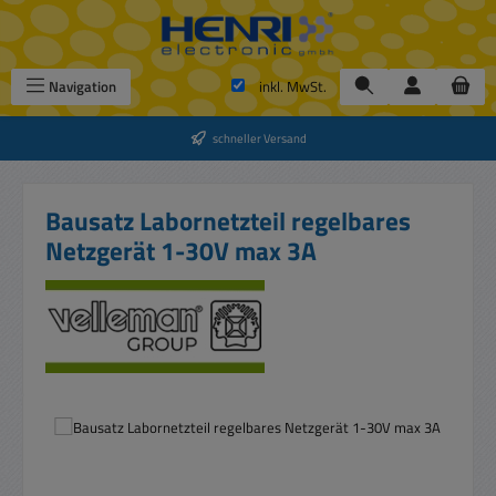
Zum Hauptinhalt springen
Navigation
inkl. MwSt.
schneller Versand
Bausatz Labornetzteil regelbares
Netzgerät 1-30V max 3A
Bildergalerie überspringen