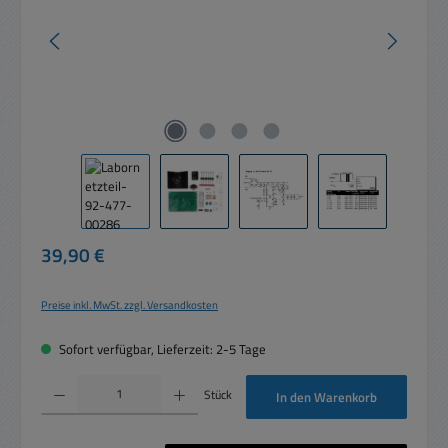
Regulärer Preis:
39,90 €
Preise inkl. MwSt. zzgl. Versandkosten
Sofort verfügbar, Lieferzeit: 2-5 Tage
Produkt Anzahl: Gib den gewünschten Wert ein oder benutze die Schaltflächen um die 
Stück
In den Warenkorb