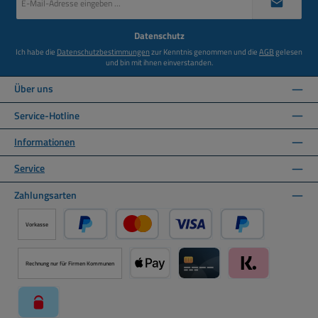
Mail-
Adresse
*
Datenschutz
Ich habe die
Datenschutzbestimmungen
zur Kenntnis genommen und die
AGB
gelesen
und bin mit ihnen einverstanden.
Über uns
Service-Hotline
Informationen
Service
Zahlungsarten
Vorkasse
PayPal
Kredit- oder Debitkarte über PayPal
Später Bezahlen ü
Rechnung nur für Firmen Kommunen
Apple Pay über Mollie Zahlungssystem
Kreditkarte über Mollie Zahl
Klarna über Moll