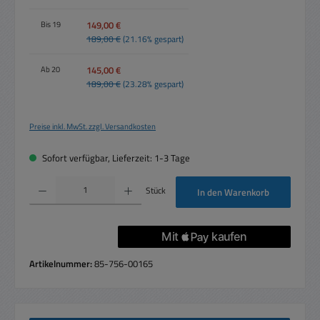
149,00 €
Bis
19
189,00 €
(21.16% gespart)
145,00 €
Ab
20
189,00 €
(23.28% gespart)
Preise inkl. MwSt. zzgl. Versandkosten
Sofort verfügbar, Lieferzeit: 1-3 Tage
Produkt Anzahl: Gib den gewünschten Wert ein oder benutze die Schaltflächen um die 
Stück
In den Warenkorb
Artikelnummer:
85-756-00165