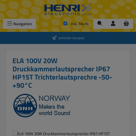
Zum Hauptinhalt springen
Navigation
inkl. MwSt.
schneller Versand
ELA 100V 20W
Druckkammerlautsprecher IP67
HP15T Trichterlautsprechre -50-
+90°C
Bildergalerie überspringen