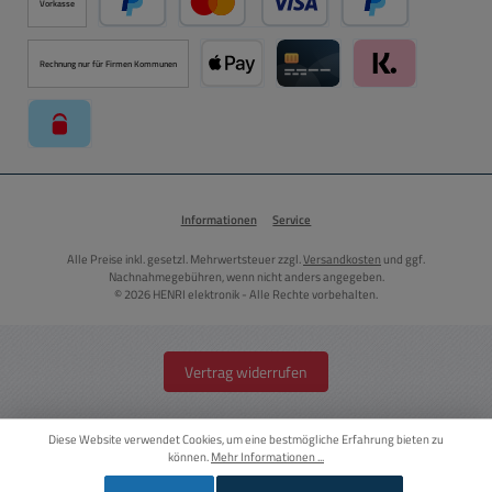
Vorkasse
PayPal
Kredit- oder Debitkarte über PayPal
Später Bezahlen ü
Rechnung nur für Firmen Kommunen
Apple Pay über Mollie Zahlungssystem
Kreditkarte über Mollie Zahl
Klarna über Moll
paysafecard über Mollie Zahlungssystem
Informationen
Service
Alle Preise inkl. gesetzl. Mehrwertsteuer zzgl.
Versandkosten
und ggf.
Nachnahmegebühren, wenn nicht anders angegeben.
© 2026 HENRI elektronik - Alle Rechte vorbehalten.
Vertrag widerrufen
Diese Website verwendet Cookies, um eine bestmögliche Erfahrung bieten zu
können.
Mehr Informationen ...