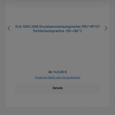
ELA 100V 20W Druckkammerlautsprecher IP67 HP15T
E
Trichterlautsprechre -50-+90°C
Regulärer Preis:
Ab
145,00 €
Preise inkl. MwSt. zzgl. Versandkosten
Details