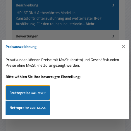
Beschreibung
HP15T DNH Altbewährtes Modell in
Kunststofftrichterausführung und wetterfester IP67
Ausführung. Für den rauhen Industrieein…
Mehr
Bewertungen
Preisauszeichnung
Privatkunden können Preise mit MwSt. (brutto) und Geschäftskunden
Preise ohne MwSt. (netto) angezeigt werden.
Produktgalerie überspringen
Ähnliche Artikel
Bitte wählen Sie Ihre bevorzugte Einstellung:
Bruttopreise
inkl. MwSt.
Nettopreise
exkl. MwSt.