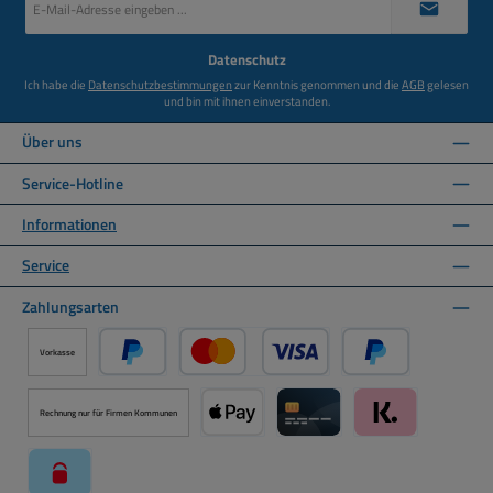
Mail-
Adresse
*
Datenschutz
Ich habe die
Datenschutzbestimmungen
zur Kenntnis genommen und die
AGB
gelesen
und bin mit ihnen einverstanden.
Über uns
Service-Hotline
Informationen
Service
Zahlungsarten
Vorkasse
PayPal
Kredit- oder Debitkarte über PayPal
Später Bezahlen ü
Rechnung nur für Firmen Kommunen
Apple Pay über Mollie Zahlungssystem
Kreditkarte über Mollie Zahl
Klarna über Moll