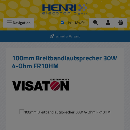
Zum Hauptinhalt springen
Navigation
inkl. MwSt.
schneller Versand
100mm Breitbandlautsprecher 30W
4-Ohm FR10HM
Bildergalerie überspringen