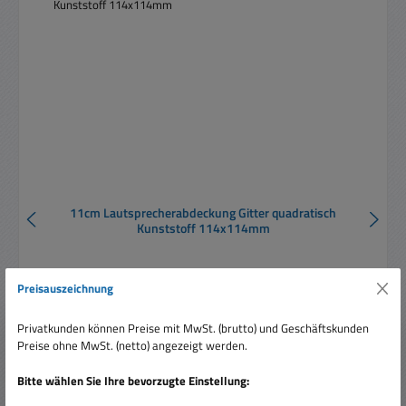
11cm Lautsprecherabdeckung Gitter quadratisch
Kunststoff 114x114mm
Preisauszeichnung
Privatkunden können Preise mit MwSt. (brutto) und Geschäftskunden
Preise ohne MwSt. (netto) angezeigt werden.
Verkaufspreis:
9,90 €
Regulärer Preis:
11,07 €
(10.57% gespart)
Bitte wählen Sie Ihre bevorzugte Einstellung:
Preise inkl. MwSt. zzgl. Versandkosten