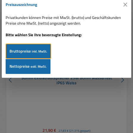
Rabatt
%
Preisauszeichnung
Privatkunden können Preise mit MwSt. (brutto) und Geschäftskunden
Preise ohne MwSt. (netto) angezeigt werden.
Bitte wählen Sie Ihre bevorzugte Einstellung:
Bruttopreise
inkl. MwSt.
Nettopreise
exkl. MwSt.
90mm Einbaulautsprecher 25W 8Ohm wasserfest
IP65 Weiss
Verkaufspreis:
21,90 €
Regulärer Preis:
27,83 €
(21.31% gespart)