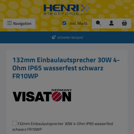
Zum Hauptinhalt springen
Navigation
inkl. MwSt.
schneller Versand
132mm Einbaulautsprecher 30W 4-
Ohm IP65 wasserfest schwarz
FR10WP
Bildergalerie überspringen