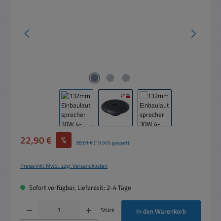
Verkaufspreis:
22,90 €
%
Regulärer Preis:
28,61 €
(19.96% gespart)
Preise inkl. MwSt. zzgl. Versandkosten
Sofort verfügbar, Lieferzeit: 2-4 Tage
Produkt Anzahl: Gib den gewünschten Wert ein oder benutze die Schaltflächen um die 
Stück
In den Warenkorb