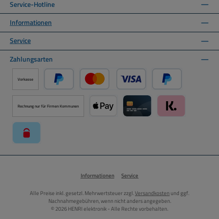
Service-Hotline
Informationen
Service
Zahlungsarten
Vorkasse
PayPal
Kredit- oder Debitkarte über PayPal
Später Bezahlen ü
Rechnung nur für Firmen Kommunen
Apple Pay über Mollie Zahlungssystem
Kreditkarte über Mollie Zahl
Klarna über Moll
paysafecard über Mollie Zahlungssystem
Informationen
Service
Alle Preise inkl. gesetzl. Mehrwertsteuer zzgl.
Versandkosten
und ggf.
Nachnahmegebühren, wenn nicht anders angegeben.
© 2026 HENRI elektronik - Alle Rechte vorbehalten.