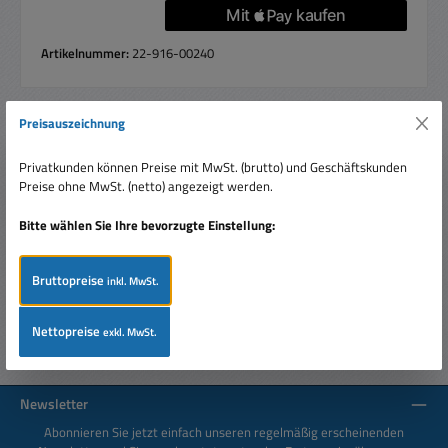
Artikelnummer:
22-916-00240
Preisauszeichnung
Beschreibung
Privatkunden können Preise mit MwSt. (brutto) und Geschäftskunden
Varistor 140Vac / 180Vdc 5,6W S05K140 VDR stehend Ideal
Preise ohne MwSt. (netto) angezeigt werden.
für den Schutz von Überspannung bei elektrischen
Baugruppen, Netzte…
Mehr
Bitte wählen Sie Ihre bevorzugte Einstellung:
Bewertungen
Bruttopreise
inkl. MwSt.
Nettopreise
exkl. MwSt.
Newsletter
Abonnieren Sie jetzt einfach unseren regelmäßig erscheinenden