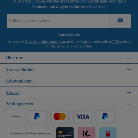
Newsletter und Sie werden stets unter den Ersten sein, über neue
Produkte und Angebote informiert werden.
E-
Mail-
Adresse
*
Datenschutz
Ich habe die
Datenschutzbestimmungen
zur Kenntnis genommen und die
AGB
gelesen
und bin mit ihnen einverstanden.
Über uns
Service-Hotline
Informationen
Service
Zahlungsarten
Vorkasse
PayPal
Kredit- oder Debitkarte über PayPal
Später Bezahlen ü
Rechnung nur für Firmen Kommunen