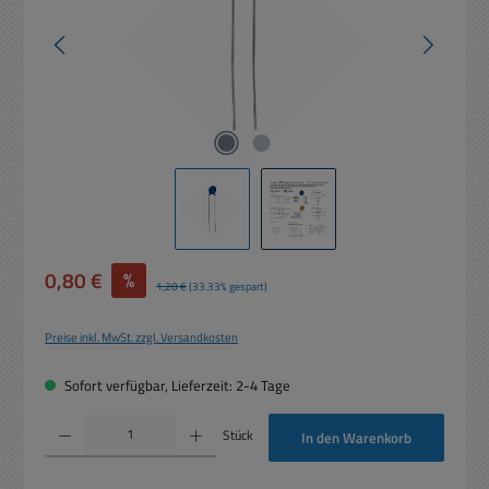
Verkaufspreis:
0,80 €
%
Regulärer Preis:
1,20 €
(33.33% gespart)
Preise inkl. MwSt. zzgl. Versandkosten
Sofort verfügbar, Lieferzeit: 2-4 Tage
Produkt Anzahl: Gib den gewünschten Wert ein oder benutze die Schaltflächen um die 
Stück
In den Warenkorb