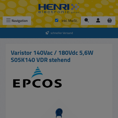
Zum Hauptinhalt springen
Navigation
inkl. MwSt.
schneller Versand
Varistor 140Vac / 180Vdc 5,6W
S05K140 VDR stehend
Bildergalerie überspringen