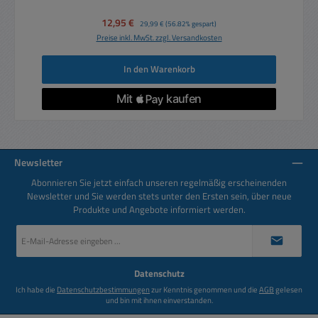
Verkaufspreis:
12,95 €
Regulärer Preis:
29,99 €
(56.82% gespart)
Preise inkl. MwSt. zzgl. Versandkosten
In den Warenkorb
Newsletter
Abonnieren Sie jetzt einfach unseren regelmäßig erscheinenden
Newsletter und Sie werden stets unter den Ersten sein, über neue
Produkte und Angebote informiert werden.
E-
Mail-
Adresse
*
Datenschutz
Ich habe die
Datenschutzbestimmungen
zur Kenntnis genommen und die
AGB
gelesen
und bin mit ihnen einverstanden.