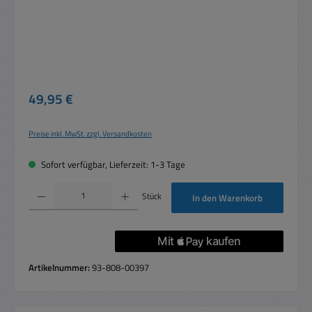
Regulärer Preis:
49,95 €
Preise inkl. MwSt. zzgl. Versandkosten
Sofort verfügbar, Lieferzeit: 1-3 Tage
Produkt Anzahl: Gib den gewünschten Wert ein oder benutze die Schaltflächen um die 
Stück
In den Warenkorb
Artikelnummer:
93-808-00397