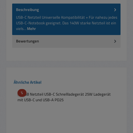
Beschreibung
USB-C Netzteil Universelle Kompatibilität + Für nahezu jedes
USB-C-Notebook geeignet. Das 140W starke Netzteil ist ein
viels…
Mehr
Bewertungen
Produktgalerie überspringen
Ähnliche Artikel
Rabatt
%