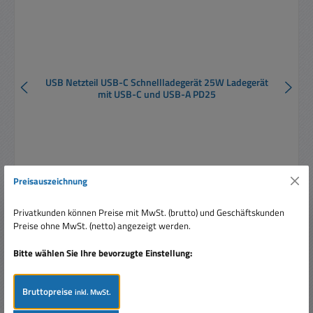
USB Netzteil USB-C Schnellladegerät 25W Ladegerät
mit USB-C und USB-A PD25
Preisauszeichnung
Verkaufspreis:
17,95 €
Regulärer Preis:
19,99 €
(10.21% gespart)
Privatkunden können Preise mit MwSt. (brutto) und Geschäftskunden
Preise inkl. MwSt. zzgl. Versandkosten
Preise ohne MwSt. (netto) angezeigt werden.
In den Warenkorb
Bitte wählen Sie Ihre bevorzugte Einstellung:
Bruttopreise
inkl. MwSt.