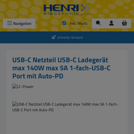
Zum Hauptinhalt springen
Navigation
inkl. MwSt.
schneller Versand
USB-C Netzteil USB-C Ladegerät
max 140W max 5A 1-fach-USB-C
Port mit Auto-PD
Bildergalerie überspringen