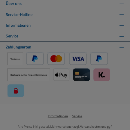
Über uns
Service-Hotline
Informationen
Service
Zahlungsarten
Vorkasse
PayPal
Kredit- oder Debitkarte über PayPal
Später Bezahlen ü
Rechnung nur für Firmen Kommunen
Apple Pay über Mollie Zahlungssystem
Kreditkarte über Mollie Zahl
Klarna über Moll
paysafecard über Mollie Zahlungssystem
Informationen
Service
Alle Preise inkl. gesetzl. Mehrwertsteuer zzgl.
Versandkosten
und ggf.