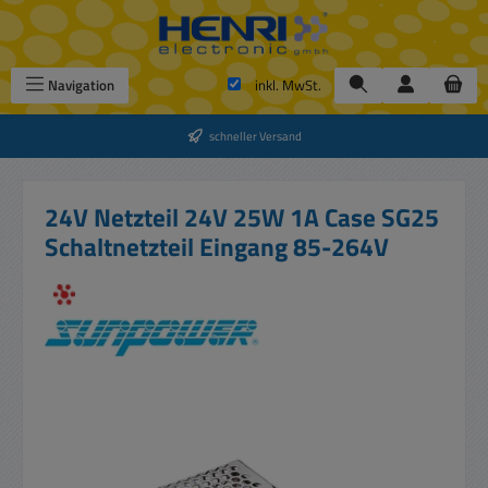
Zum Hauptinhalt springen
Navigation
inkl. MwSt.
schneller Versand
24V Netzteil 24V 25W 1A Case SG25
Schaltnetzteil Eingang 85-264V
Bildergalerie überspringen