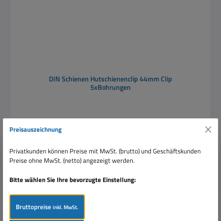
DIN Schienen Hutschienenclip 44mm Clip
5xBohrungen
Preisauszeichnung
Privatkunden können Preise mit MwSt. (brutto) und Geschäftskunden
Preise ohne MwSt. (netto) angezeigt werden.
Regulärer Preis:
Ab
3,29 €
Preise inkl. MwSt. zzgl. Versandkosten
Bitte wählen Sie Ihre bevorzugte Einstellung:
Details
Bruttopreise
inkl. MwSt.