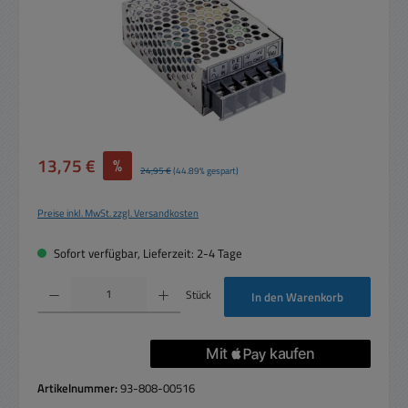
Verkaufspreis:
13,75 €
%
Regulärer Preis:
24,95 €
(44.89% gespart)
Preise inkl. MwSt. zzgl. Versandkosten
Sofort verfügbar, Lieferzeit: 2-4 Tage
Produkt Anzahl: Gib den gewünschten Wert ein oder benutze die Schaltflächen um die 
Stück
In den Warenkorb
Artikelnummer:
93-808-00516