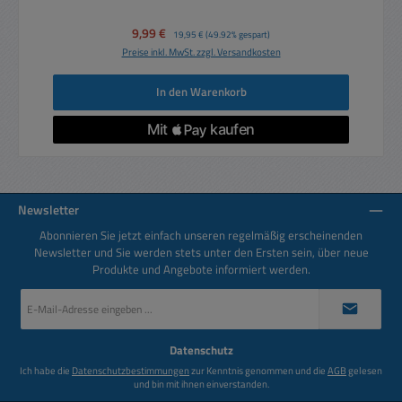
Verkaufspreis:
9,99 €
Regulärer Preis:
19,95 €
(49.92% gespart)
Preise inkl. MwSt. zzgl. Versandkosten
In den Warenkorb
Newsletter
Abonnieren Sie jetzt einfach unseren regelmäßig erscheinenden
Newsletter und Sie werden stets unter den Ersten sein, über neue
Produkte und Angebote informiert werden.
E-
Mail-
Adresse
*
Datenschutz
Ich habe die
Datenschutzbestimmungen
zur Kenntnis genommen und die
AGB
gelesen
und bin mit ihnen einverstanden.