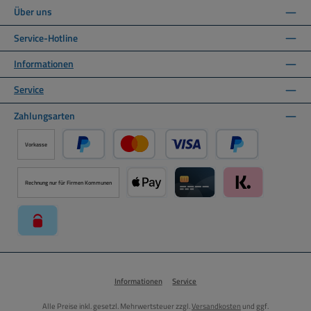
Über uns
Service-Hotline
Informationen
Service
Zahlungsarten
Vorkasse
PayPal
Kredit- oder Debitkarte über PayPal
Später Bezahlen ü
Rechnung nur für Firmen Kommunen
Apple Pay über Mollie Zahlungssystem
Kreditkarte über Mollie Zahl
Klarna über Moll
paysafecard über Mollie Zahlungssystem
Informationen
Service
Alle Preise inkl. gesetzl. Mehrwertsteuer zzgl.
Versandkosten
und ggf.