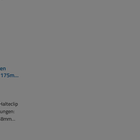
nen
p 175mm
alteclip
:48mm
: 2,5mm
Material: Aluminium