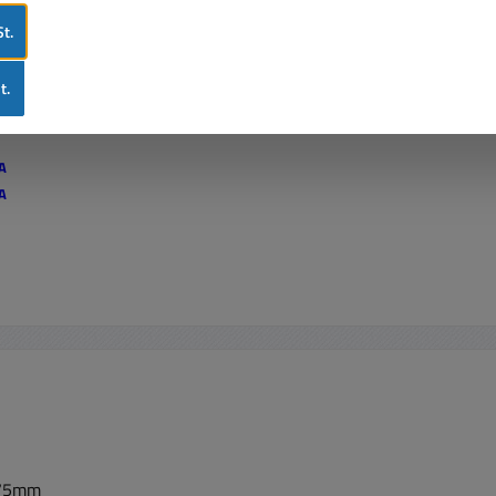
t.
ion für den Einsatz mit Hochstrom-Anwendung
t.
A
A
A
8A