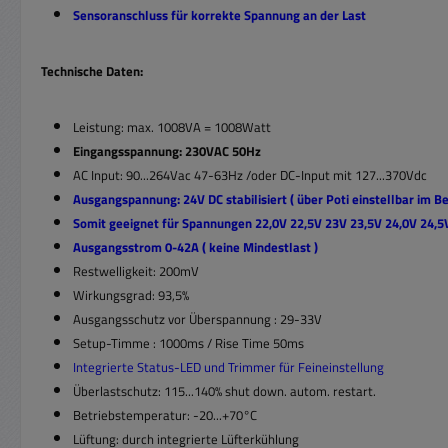
Sensoranschluss für korrekte Spannung an der Last
Technische Daten:
Leistung: max. 1008VA = 1008Watt
Eingangsspannung: 230VAC 50Hz
AC Input: 90...264Vac 47-63Hz /oder DC-Input mit 127...370Vdc
Ausgangspannung: 24V DC stabilisiert ( über Poti einstellbar im B
Somit geeignet für Spannungen 22,0V 22,5V 23V 23,5V 24,0V 24,
Ausgangsstrom 0-42A ( keine Mindestlast )
Restwelligkeit: 200mV
Wirkungsgrad: 93,5%
Ausgangsschutz vor Überspannung : 29-33V
Setup-Timme : 1000ms / Rise Time 50ms
Integrierte Status-LED und Trimmer für Feineinstellung
Überlastschutz: 115...140% shut down. autom. restart.
Betriebstemperatur: -20...+70°C
Lüftung: durch integrierte Lüfterkühlung