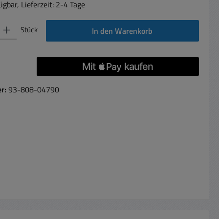
gbar, Lieferzeit: 2-4 Tage
 Gib den gewünschten Wert ein oder benutze die Schaltflächen um die Anzahl 
Stück
In den Warenkorb
er:
93-808-04790