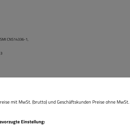
BSMI CNS14336-1,
+3
mmer ein Standad Metallwinkel etwas angepasst werden
il befestigt werden kann ( max Tiefe 4,0mm )
eise mit MwSt. (brutto) und Geschäftskunden Preise ohne MwSt. 
W SNT ( RM100mm integriert )
bevorzugte Einstellung:
ß jedoch 2x Löcher nachgebort werden )