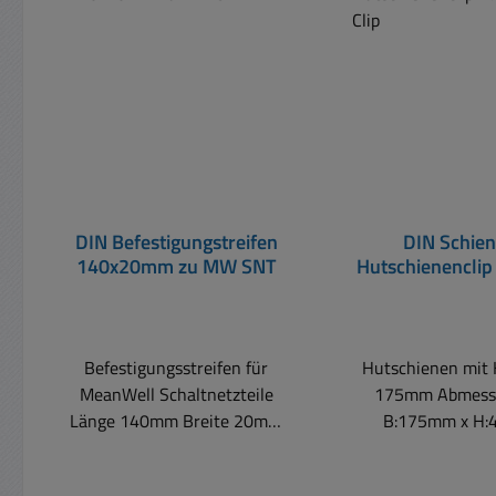
DIN Befestigungstreifen
DIN Schie
140x20mm zu MW SNT
Hutschienencli
Clip
Befestigungsstreifen für
Hutschienen mit H
MeanWell Schaltnetzteile
175mm Abmessungen:
Länge 140mm Breite 20mm
B:175mm x H
Befestigungsstreifen für
Materialstärke
MeanWell Schaltnetzteile 6