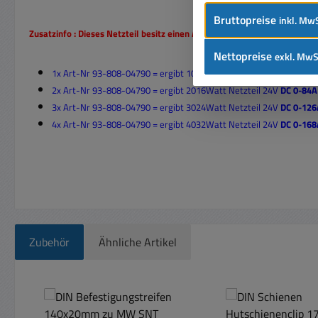
Bruttopreise
inkl. MwS
Zusatzinfo : Dieses Netzteil besitz einen Ausgang mit Parallel-Funkt
Nettopreise
exkl. MwS
1x Art-Nr 93-808-04790 = ergibt 1008Watt Netzteil 24V
DC 0-42
2x Art-Nr 93-808-04790 = ergibt 2016Watt Netzteil 24V
DC 0-84
3x Art-Nr 93-808-04790 = ergibt 3024Watt Netzteil 24V
DC 0-126
4x Art-Nr 93-808-04790 = ergibt 4032Watt Netzteil 24V
DC 0-16
Zubehör
Ähnliche Artikel
Produktgalerie überspringen