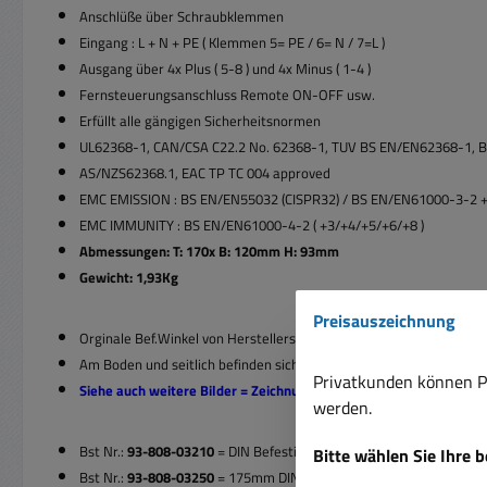
Anschlüße über Schraubklemmen
Eingang : L + N + PE ( Klemmen 5= PE / 6= N / 7=L )
Ausgang über 4x Plus ( 5-8 ) und 4x Minus ( 1-4 )
Fernsteuerungsanschluss Remote ON-OFF usw.
Erfüllt alle gängigen Sicherheitsnormen
UL62368-1, CAN/CSA C22.2 No. 62368-1, TUV BS EN/EN62368-1, 
AS/NZS62368.1, EAC TP TC 004 approved
EMC EMISSION : BS EN/EN55032 (CISPR32) / BS EN/EN61000-3-2 
EMC IMMUNITY : BS EN/EN61000-4-2 ( +3/+4/+5/+6/+8 )
Abmessungen: T: 170x B: 120mm H: 93mm
Gewicht: 1,93Kg
Preisauszeichnung
Orginale Bef.Winkel von Herstellerseite gibt es nicht; es muß i
Am Boden und seitlich befinden sich M3 Innengwinde wo das Netzte
Privatkunden können Pr
Siehe auch weitere Bilder = Zeichnung, Doku usw.
werden.
Bst Nr.:
93-808-03210
= DIN Befestigungstreifen 140x20mm zu M
Bitte wählen Sie Ihre 
Bst Nr.:
93-808-03250
= 175mm DIN Schienen Hutschienenclip ( mu