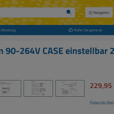
Navigation
e Beratung
Rufen Sie gerne an
n 90-264V CASE einstellbar
Verkaufspreis:
229,95 
Preise inkl. Mw