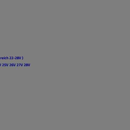
ereich 22-28V )
5V 25V 26V 27V 28V