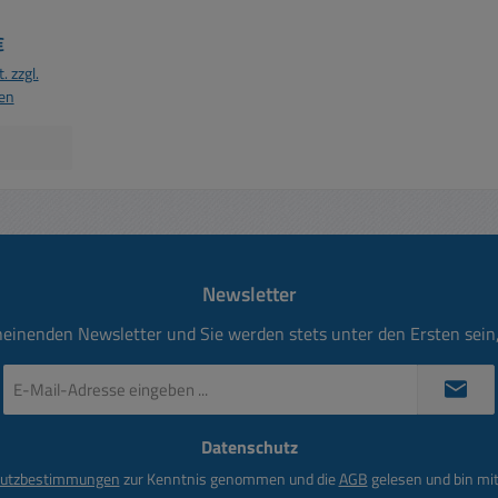
 Preis:
€
. zzgl.
en
Newsletter
heinenden Newsletter und Sie werden stets unter den Ersten sei
E-
Mail-
Adresse
Datenschutz
*
utzbestimmungen
zur Kenntnis genommen und die
AGB
gelesen und bin mit