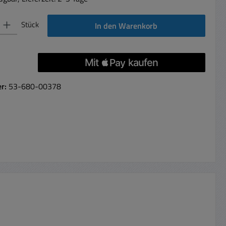
 Gib den gewünschten Wert ein oder benutze die Schaltflächen um die Anzahl 
Stück
In den Warenkorb
er:
53-680-00378