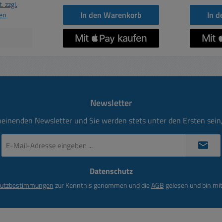
. zzgl.
ATA 2i
In den Warenkorb
In 
en
Stromada
ATA 3,0
Newsletter
heinenden Newsletter und Sie werden stets unter den Ersten sei
E-
Mail-
Adresse
Datenschutz
*
utzbestimmungen
zur Kenntnis genommen und die
AGB
gelesen und bin mit