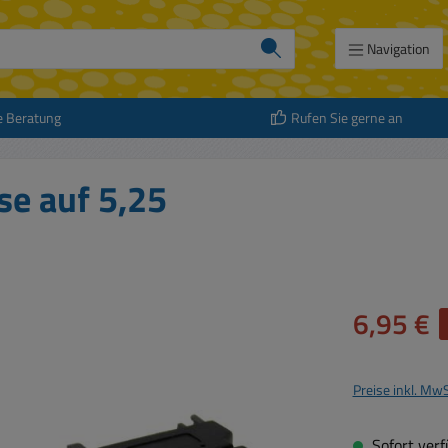
Navigation
e Beratung
Rufen Sie gerne an
e auf 5,25
Verkaufspreis:
6,95 €
Preise inkl. Mw
Sofort verfü