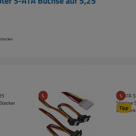
ter S-ATA Buchse auf 5,25"
mstecker
Rabatt
Rabat
%
%
Tipp