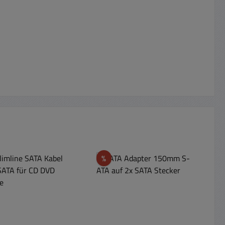
t
Rabatt
%