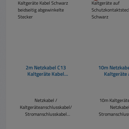
2m Netzkabel C13
10m Netzkabe
Kaltgeräte Kabel
Kaltgeräte 
Schwarz beidseitig
Schutzkontakt
abgewinkelte Stecker
Schwar
Netzkabel /
10m Kaltgerät
Kaltgeräteanschlusskabel/
Netzkabe
Stromanschlusskabel
Stromanschlus
Beidseitig abgewinkeltes
Schutzkontaktste
Kaltgeräte-Anschlusskabel
Kaltgerätebuchse