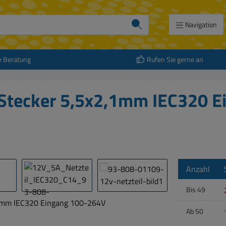
Navigation
e Beratung
Rufen Sie gerne an
 Stecker 5,5x2,1mm IEC320 E
Anzahl
Bis
49
Ab
50