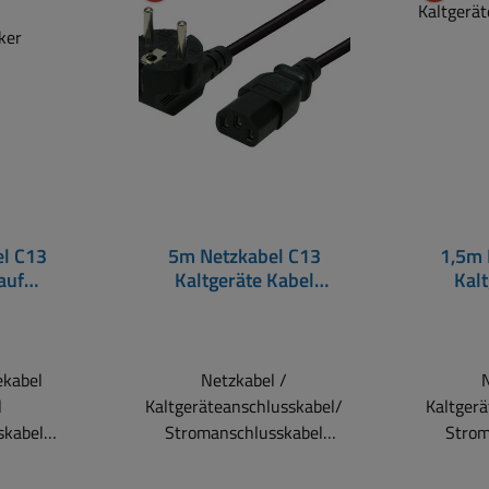
l C13
5m Netzkabel C13
1,5m 
auf
Kaltgeräte Kabel
Kal
stecker
Schwarz
z
ekabel
Netzkabel /
l
Kaltgeräteanschlusskabel/
Kaltgerä
skabel
Stromanschlusskabel
Strom
cker auf
Schutzkontaktstecker 90°
Schutzk
 230V AC
abgewinkelt auf C13
abg