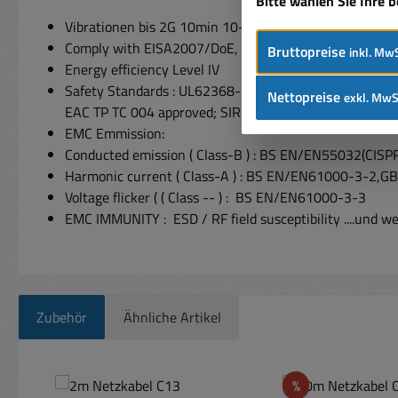
Bitte wählen Sie Ihre 
Vibrationen bis 2G 10min 10-500Hz
Comply with EISA2007/DoE, NRCan, Korea K-Meps. AU
Bruttopreise
inkl. MwS
Energy efficiency Level IV
Safety Standards : UL62368-1, CSA C22.2 No.62368
Nettopreise
exkl. MwS
EAC TP TC 004 approved; SIRIM MS IEC62368-1 (option
EMC Emmission:
Conducted emission ( Class-B ) : BS EN/EN55032(CI
Harmonic current ( Class-A ) : BS EN/EN61000-3-2,G
Voltage flicker ( ( Class -- ) : BS EN/EN61000-3-3
EMC IMMUNITY : ESD / RF field susceptibility ....und
Zubehör
Ähnliche Artikel
Produktgalerie überspringen
Rabatt
%