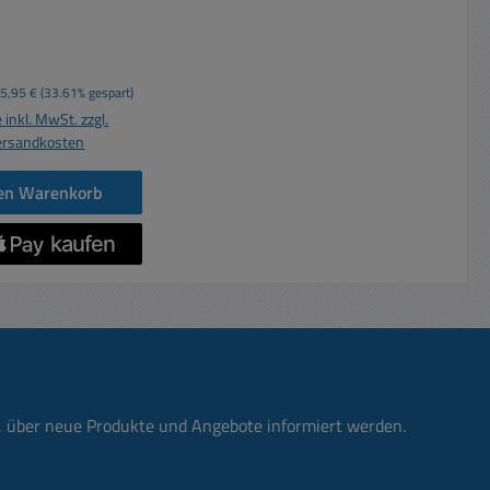
ätebuchse 230V AC
et bis 250V (AC)
spreis:
Regulärer Preis:
5,95 €
(33.61% gespart)
H05VV
 inkl. MwSt. zzgl.
qmm Kabelfarbe:
ersandkosten
Schwarz Gewicht: 0,19kg
den Warenkorb
n, über neue Produkte und Angebote informiert werden.