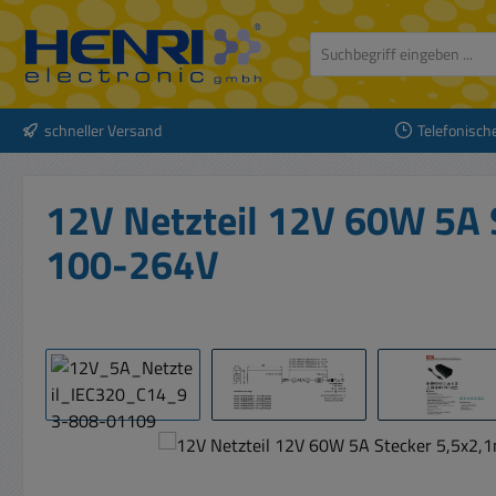
 Hauptinhalt springen
Zur Suche springen
Zur Hauptnavigation springen
schneller Versand
Telefonisch
12V Netzteil 12V 60W 5A
100-264V
Bildergalerie überspringen