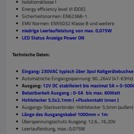
Isolationsklasse I
Energy efficiency level VI (DOE)
Sicherheitsnormen: EN62368-1
EMV Normen: EN55032 Klasse B und weitere
niedrige Leerlaufleistung von max. 0,075W
LED Status Anzeige Power ON
Technische Daten:
Eingang: 230VAC typisch über 3pol Kaltgerätebuchs
Automatische Eingangsspannung: 90...264V (47-63Hz)
Ausgang:
12V DC stabilisiert bis maximal 5A = 0-50
Belastbarkeit Ausgang : 0-5A bis max. 60Watt
Hohlstecker 5,5x2,1mm ( +Pluskontakt innen )
Ausgangs-Steckverbinder: Hohlstecker 5,5mm (außen)
Länge des Ausgangskabel 1000mm = 1m
Überspannungsschutz Ausgang: 12,6....16,20V
Leerlaufleistung, max.: 0,075W