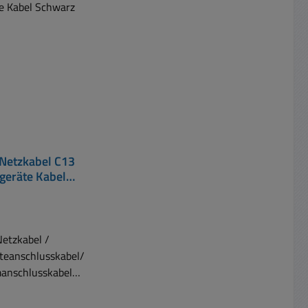
Netzkabel C13
tgeräte Kabel
Schwarz
Netzkabel /
teanschlusskabel/
anschlusskabel
ontaktstecker 90°
ewinkelt auf