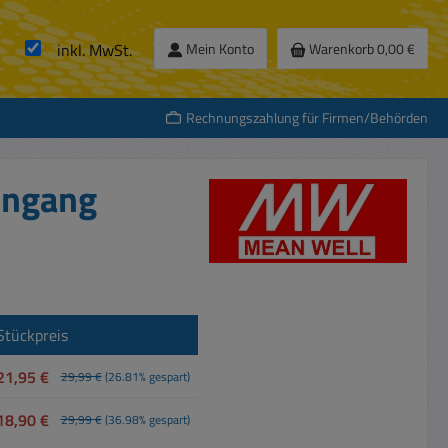
inkl. MwSt.
Mein Konto
Warenkorb
0,00 €
Rechnungszahlung für Firmen/Behörden
ingang
Stückpreis
21,95 €
29,99 €
(26.81% gespart)
18,90 €
29,99 €
(36.98% gespart)