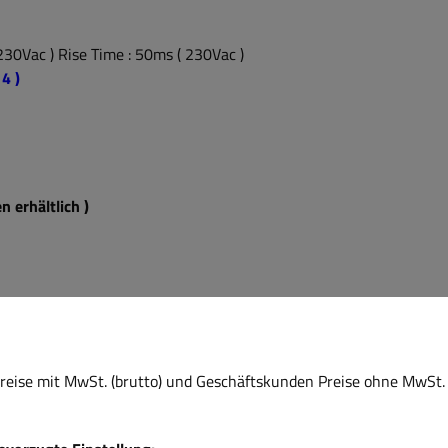
230Vac ) Rise Time : 50ms ( 230Vac )
4 )
n erhältlich )
eise mit MwSt. (brutto) und Geschäftskunden Preise ohne MwSt. 