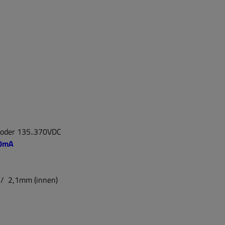
e
 oder 135..370VDC
00mA
 / 2,1mm (innen)