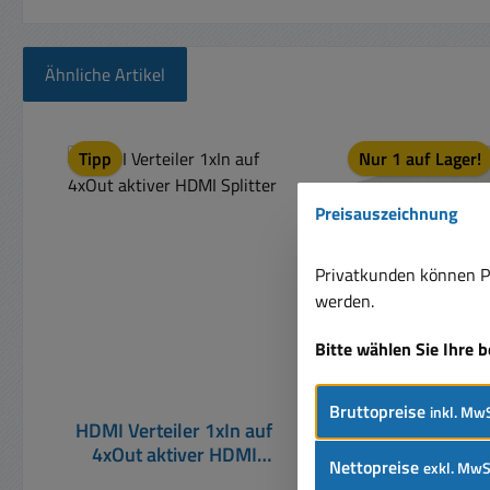
Ähnliche Artikel
Produktgalerie überspringen
Tipp
Nur 1 auf Lager!
Rabatt
%
Preisauszeichnung
Privatkunden können Pr
werden.
Bitte wählen Sie Ihre 
Bruttopreise
inkl. MwS
HDMI Verteiler 1xIn auf
Bildverteiler VGA
4xOut aktiver HDMI
1xIn auf 2xOut
Nettopreise
exkl. MwS
Splitter
Splitter