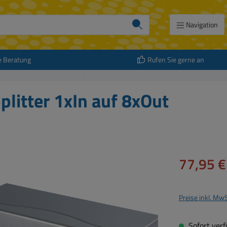
Navigation
e Beratung
Rufen Sie gerne an
plitter 1xIn auf 8xOut
Verkaufspreis:
77,95 €
Preise inkl. Mw
Sofort verfü