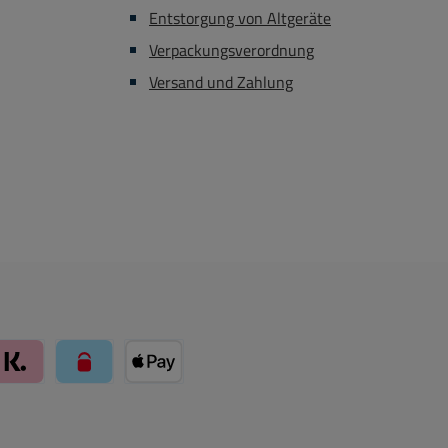
Entstorgung von Altgeräte
Verpackungsverordnung
Versand und Zahlung
arte über Mollie Zahlungssystem
Klarna über Mollie Zahlungssystem
paysafecard über Mollie Zahlungssystem
Apple Pay über Mollie Zahlungssystem