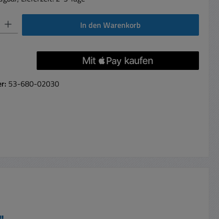
 Gib den gewünschten Wert ein oder benutze die Schaltflächen um die Anzahl 
In den Warenkorb
er:
53-680-02030