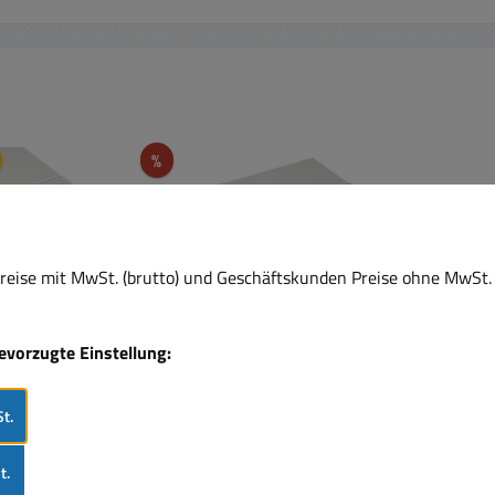
Rabatt
%
eise mit MwSt. (brutto) und Geschäftskunden Preise ohne MwSt. 
bevorzugte Einstellung:
t.
 Splitter
Bildverteiler VGA Splitter
 Video
1xIn auf 4xOut
t.