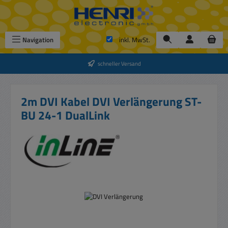
Zum Hauptinhalt springen
Navigation
inkl. MwSt.
schneller Versand
2m DVI Kabel DVI Verlängerung ST-
BU 24-1 DualLink
Bildergalerie überspringen