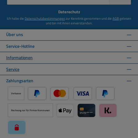
Adresse
*
Datenschutz
Ich habe die
Datenschutzbestimmungen
zur Kenntnis genommen und die
AGB
gelesen
und bin mit ihnen einverstanden.
Über uns
Service-Hotline
Informationen
Service
Zahlungsarten
Vorkasse
PayPal
Kredit- oder Debitkarte über PayPal
Später Bezahlen ü
Rechnung nur für Firmen Kommunen
Apple Pay über Mollie Zahlungssystem
Kreditkarte über Mollie Zahl
Klarna über Moll
paysafecard über Mollie Zahlungssystem