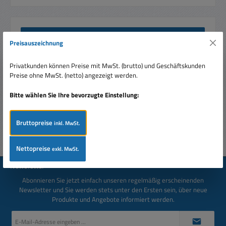
Beschreibung
Preisauszeichnung
2m DVI Verlängerungskabel DVI-D Digitales Kabel Stecker
auf Buchse 24+1 Dual Link vernickelte Schirmung, Kontakte
Privatkunden können Preise mit MwSt. (brutto) und Geschäftskunden
vergo…
Mehr
Preise ohne MwSt. (netto) angezeigt werden.
Bewertungen
Bitte wählen Sie Ihre bevorzugte Einstellung:
Bruttopreise
inkl. MwSt.
Nettopreise
exkl. MwSt.
Newsletter
Abonnieren Sie jetzt einfach unseren regelmäßig erscheinenden
Newsletter und Sie werden stets unter den Ersten sein, über neue
Produkte und Angebote informiert werden.
E-
Mail-