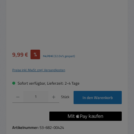
Verkaufspreis:
9,99 €
%
Regulärer Preis:
14,70 €
(32.04% gespart)
Preise inkl. MwSt. zzgl. Versandkosten
Sofort verfügbar, Lieferzeit: 2-4 Tage
Produkt Anzahl: Gib den gewünschten Wert ein oder benutze die Schaltflächen um die 
Stück
In den Warenkorb
Artikelnummer:
53-682-00424