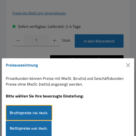
Preise inkl. MwSt. zzgl. Versandkosten
Sofort verfügbar, Lieferzeit: 2-4 Tage
Produkt Anzahl: Gib den gewünschten Wert ein oder benutze die Schaltflächen um die 
Stück
In den Warenkorb
Preisauszeichnung
Artikelnummer:
39-796-00002
Privatkunden können Preise mit MwSt. (brutto) und Geschäftskunden
Preise ohne MwSt. (netto) angezeigt werden.
Bitte wählen Sie Ihre bevorzugte Einstellung:
Beschreibung
Lüsterklemme transparent bis 4qmm 12 Klemmen pro
Bruttopreise
inkl. MwSt.
Reihe Für Kabel 2,5 - 4qmm Belastbarkeit je Kontakt 5/10A
Material Polye…
Mehr
Nettopreise
exkl. MwSt.
Bewertungen