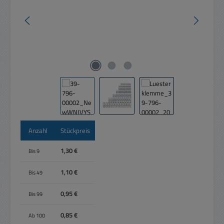
Anzahl
Stückpreis
1,30 €
Bis
9
1,10 €
Bis
49
0,95 €
Bis
99
0,85 €
Ab
100