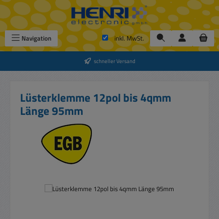
Zum Hauptinhalt springen
Navigation
inkl. MwSt.
schneller Versand
Lüsterklemme 12pol bis 4qmm
Länge 95mm
Bildergalerie überspringen