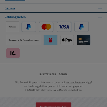
Service
Zahlungsarten
Vorkasse
PayPal
Kredit- oder Debitkarte über PayPal
Später Bezahlen ü
Rechnung nur für Firmen Kommunen
paysafecard über Mollie Zahlungssystem
Apple Pay über Mollie Zahlu
Kreditkarte über
Klarna über Mollie Zahlungssystem
Informationen
Service
Alle Preise inkl. gesetzl. Mehrwertsteuer zzgl.
Versandkosten
und ggf.
Nachnahmegebühren, wenn nicht anders angegeben.
© 2026 HENRI elektronik - Alle Rechte vorbehalten.
Vertrag widerrufen