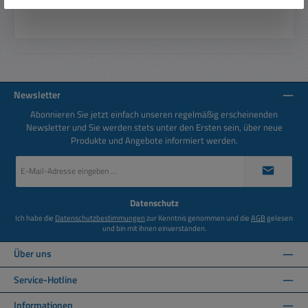
Newsletter
Abonnieren Sie jetzt einfach unseren regelmäßig erscheinenden
Newsletter und Sie werden stets unter den Ersten sein, über neue
Produkte und Angebote informiert werden.
E-
Mail-
Adresse
*
Datenschutz
Ich habe die
Datenschutzbestimmungen
zur Kenntnis genommen und die
AGB
gelesen
und bin mit ihnen einverstanden.
Über uns
Service-Hotline
Informationen