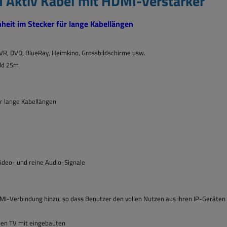
Aktiv Kabel mit HDMI-Verstärker"
heit im Stecker für lange Kabellängen
VR, DVD, BlueRay, Heimkino, Grossbildschirme usw.
old 25m
ür lange Kabellängen
ideo- und reine Audio-Signale
I-Verbindung hinzu, so dass Benutzer den vollen Nutzen aus ihren IP-Geräte
nen TV mit eingebauten