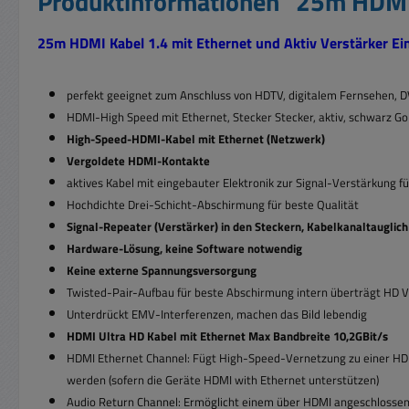
Produktinformationen "25m HDMI 
25m HDMI Kabel 1.4 mit Ethernet und Aktiv Verstärker Ein
perfekt geeignet zum Anschluss von HDTV, digitalem Fernsehen, D
HDMI-High Speed mit Ethernet, Stecker Stecker, aktiv, schwarz G
High-Speed-HDMI-Kabel mit Ethernet (Netzwerk)
Vergoldete HDMI-Kontakte
aktives Kabel mit eingebauter Elektronik zur Signal-Verstärkung f
Hochdichte Drei-Schicht-Abschirmung für beste Qualität
Signal-Repeater (Verstärker) in den Steckern, Kabelkanaltauglich
Hardware-Lösung, keine Software notwendig
Keine externe Spannungsversorgung
Twisted-Pair-Aufbau für beste Abschirmung intern überträgt HD V
Unterdrückt EMV-Interferenzen, machen das Bild lebendig
HDMI Ultra HD Kabel mit Ethernet Max Bandbreite 10,2GBit/s
HDMI Ethernet Channel: Fügt High-Speed-Vernetzung zu einer HDM
werden (sofern die Geräte HDMI with Ethernet unterstützen)
Audio Return Channel: Ermöglicht einem über HDMI angeschlosse