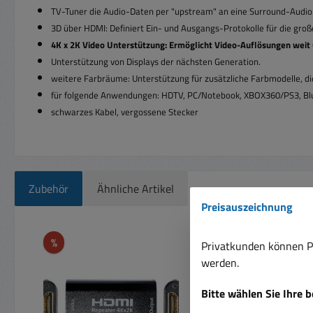
TV-Tuner die Audio-Daten per "upstream" an eine Surround-Audio
3D über HDMI: Definiert Ein- und Ausgangs-Protokolle für die g
4K x 2K Video Unterstützung: Ermöglicht Video-Auflösungen weit
Unterstützung von Displays der nächsten Generation.
weitere Farbräume: Unterstützung für zusätzliche Farbmodelle, di
für folgende Anwendungen: HDTV, PC/Notebook, XBOX360/PS3, Bl
schwarzes Kabel, vergossene Stecker
Zubehör
Ähnliche Artikel
Preisauszeichnung
Produktgalerie überspringen
Rabatt
%
Nur 1 auf Lager!
Privatkunden können Pr
werden.
Rabatt
%
Bitte wählen Sie Ihre 