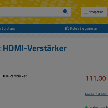
Navigation
e Beratung
Rufen Sie gerne an
t HDMI-Verstärker
Verkaufspreis:
111,00 
Preise inkl. Mw
Sofort verfü