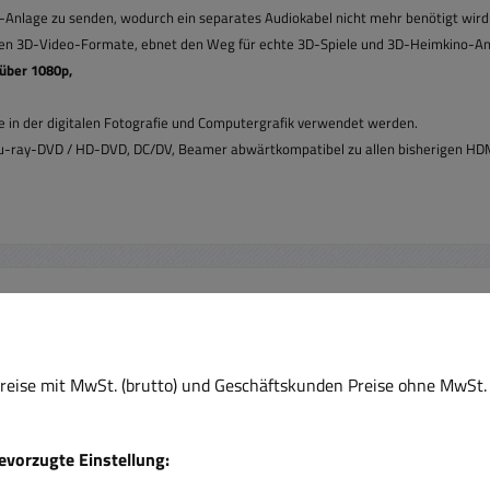
-Anlage zu senden, wodurch ein separates Audiokabel nicht mehr benötigt wird
roßen 3D-Video-Formate, ebnet den Weg für echte 3D-Spiele und 3D-Heimkino-
 über 1080p,
e in der digitalen Fotografie und Computergrafik verwendet werden.
u-ray-DVD / HD-DVD, DC/DV, Beamer abwärtkompatibel zu allen bisherigen HD
Nur 2 auf Lager!
eise mit MwSt. (brutto) und Geschäftskunden Preise ohne MwSt. 
Rabatt
%
bevorzugte Einstellung: