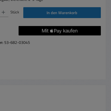
 Gib den gewünschten Wert ein oder benutze die Schaltflächen um die Anzahl 
Stück
In den Warenkorb
er:
53-682-03045