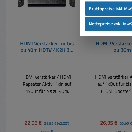
Bruttopreise
inkl. MwS
Nettopreise
exkl. MwS
HDMI Verstärker für bis
HDMI Verstärker
zu 40m HDTV 4K2K 3D
zu 30m
FullHD
HDMI Verstärker / HDMI
HDMI Verstärker Akti
Repeater Aktiv 1xIn auf
auf 1xOut für bi
1xOut für bis zu 40m
(HDMI Booster
Kabellänge HDMI
Verstärker zum V
Verstärker bzw. HDMI
von HDMI Kabeln 
Repeater. Mit dem HDMI-
HDMI Buchse
Repeater lässt sich die
vergoldeten Ko
Verkaufspreis:
Regulärer Preis:
Verkaufspreis:
Reguläre
22,95 €
26,95 €
39,95 €
(42.55%
33,95 €
maximale Leitungslänge von
Verlängerung von
gespart)
gespart)