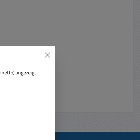
(netto) angezeigt
er höher