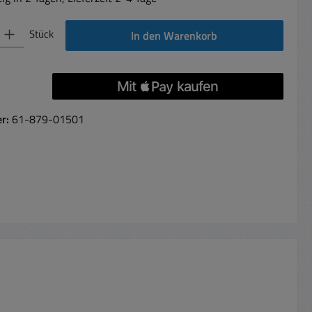
 Gib den gewünschten Wert ein oder benutze die Schaltflächen um die Anzahl 
Stück
In den Warenkorb
er:
61-879-01501