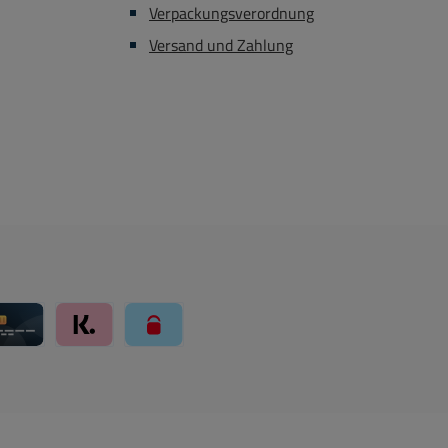
Verpackungsverordnung
Versand und Zahlung
ay über Mollie Zahlungssystem
Kreditkarte über Mollie Zahlungssystem
Klarna über Mollie Zahlungssystem
paysafecard über Mollie Zahlungssystem