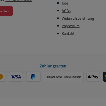
Jobs
AGBs
rrufen
Widerrufsbelehrung
Impressum
Kontakt
Zahlungsarten
Rechnung nur für Firmen Kommunen
Kredit- oder Debitkarte über PayPal
Später Bezahlen über PayPal
Apple P