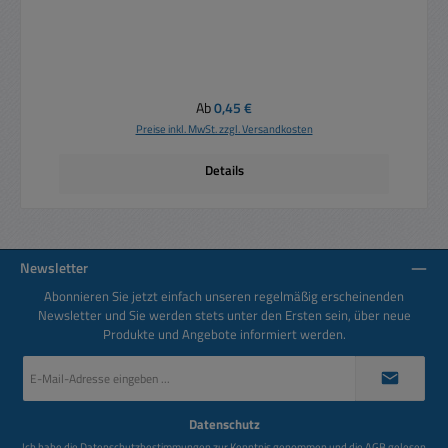
Regulärer Preis:
Ab
0,45 €
Preise inkl. MwSt. zzgl. Versandkosten
Details
Newsletter
Abonnieren Sie jetzt einfach unseren regelmäßig erscheinenden
Newsletter und Sie werden stets unter den Ersten sein, über neue
Produkte und Angebote informiert werden.
E-
Mail-
Adresse
*
Datenschutz
Ich habe die
Datenschutzbestimmungen
zur Kenntnis genommen und die
AGB
gelesen