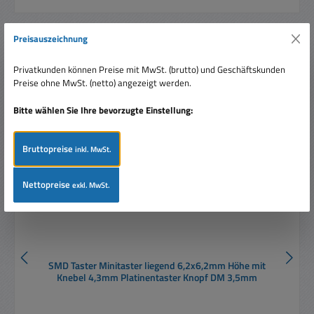
Preisauszeichnung
Produktgalerie überspringen
Ähnliche Artikel
Privatkunden können Preise mit MwSt. (brutto) und Geschäftskunden
Preise ohne MwSt. (netto) angezeigt werden.
Tipp
Bitte wählen Sie Ihre bevorzugte Einstellung:
Bruttopreise
inkl. MwSt.
Nettopreise
exkl. MwSt.
SMD Taster Minitaster liegend 6,2x6,2mm Höhe mit
Knebel 4,3mm Platinentaster Knopf DM 3,5mm