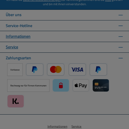
und bin mit ihnen einverstanden.
Über uns
Service-Hotline
Informationen
Service
Zahlungsarten
Vorkasse
PayPal
Kredit- oder Debitkarte über PayPal
Später Bezahlen ü
Rechnung nur für Firmen Kommunen
paysafecard über Mollie Zahlungssystem
Apple Pay über Mollie Zahlu
Kreditkarte über
Klarna über Mollie Zahlungssystem
Informationen
Service