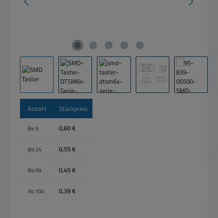
Anzahl
Stückpreis
0,60 €
Bis
9
0,55 €
Bis
24
0,45 €
Bis
99
0,39 €
Ab
100