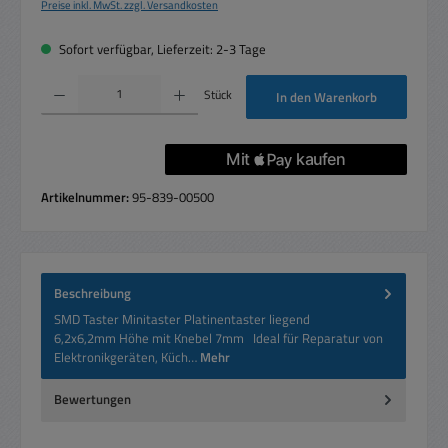
Preise inkl. MwSt. zzgl. Versandkosten
Sofort verfügbar, Lieferzeit: 2-3 Tage
Produkt Anzahl: Gib den gewünschten Wert ein oder benutze die Schaltflächen um die 
Stück
In den Warenkorb
Artikelnummer:
95-839-00500
Beschreibung
SMD Taster Minitaster Platinentaster liegend
6,2x6,2mm Höhe mit Knebel 7mm Ideal für Reparatur von
Elektronikgeräten, Küch…
Mehr
Bewertungen