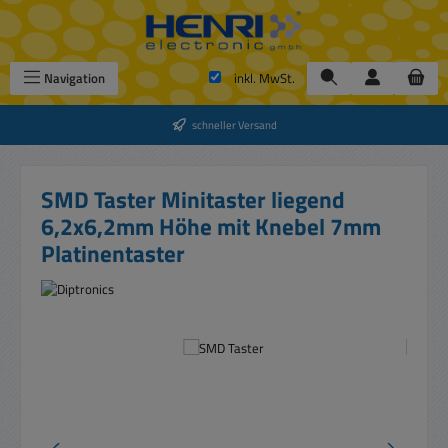
Zum Hauptinhalt springen
Navigation
inkl. MwSt.
schneller Versand
SMD Taster Minitaster liegend
6,2x6,2mm Höhe mit Knebel 7mm
Platinentaster
Bildergalerie überspringen