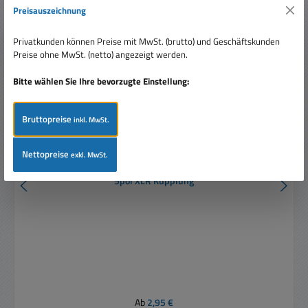
Preisauszeichnung
Privatkunden können Preise mit MwSt. (brutto) und Geschäftskunden
Preise ohne MwSt. (netto) angezeigt werden.
Bitte wählen Sie Ihre bevorzugte Einstellung:
Bruttopreise
inkl. MwSt.
Nettopreise
exkl. MwSt.
5pol XLR Kupplung
Regulärer Preis:
Ab
2,95 €