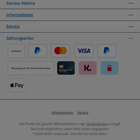
Service-Hotline
Informationen
Service
Zahlungsarten
Vorkasse
PayPal
Kredit- oder Debitkarte über PayPal
Später Bezahlen ü
Rechnung nur für Firmen Kommunen
Kreditkarte über Mollie Zahlungssystem
Klarna über Mollie Zahlungss
paysafecard über
Apple Pay über Mollie Zahlungssystem
Informationen
Service
Alle Preise inkl. gesetzl. Mehrwertsteuer zzgl.
Versandkosten
und ggf.
Nachnahmegebühren, wenn nicht anders angegeben.
© 2026 HENRI elektronik - Alle Rechte vorbehalten.