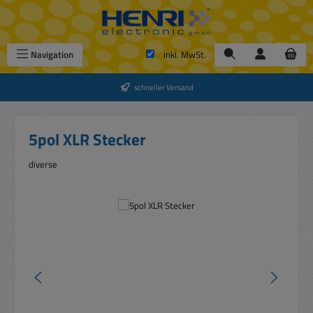
Zum Hauptinhalt springen
Navigation
inkl. MwSt.
schneller Versand
5pol XLR Stecker
diverse
Bildergalerie überspringen