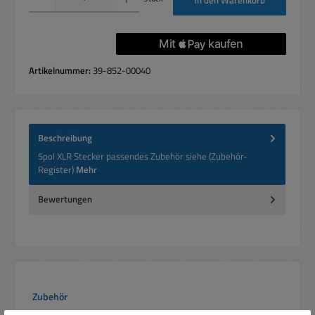
Artikelnummer:
39-852-00040
Beschreibung
5pol XLR Stecker passendes Zubehör siehe (Zubehör-
Register)
Mehr
Bewertungen
Produktgalerie überspringen
Zubehör