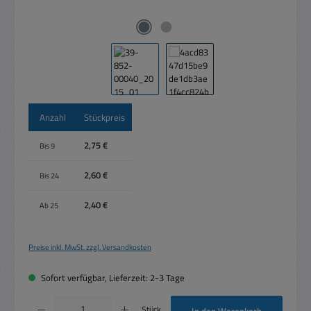
Anzahl
Stückpreis
2,75 €
Bis
9
2,60 €
Bis
24
2,40 €
Ab
25
Preise inkl. MwSt. zzgl. Versandkosten
Sofort verfügbar, Lieferzeit: 2-3 Tage
Produkt Anzahl: Gib den gewünschten Wert ein oder benutze die Schaltflächen um die 
Stück
In den Warenkorb