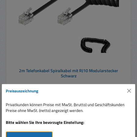
2m Telefonkabel Spiralkabel mit RJ10 Modularstecker
Schwarz
Preisauszeichnung
Privatkunden können Preise mit MwSt. (brutto) und Geschäftskunden
Preise ohne MwSt. (netto) angezeigt werden.
Bitte wählen Sie Ihre bevorzugte Einstellung:
Regulärer Preis:
Ab
1,65 €
Preise inkl. MwSt. zzgl. Versandkosten