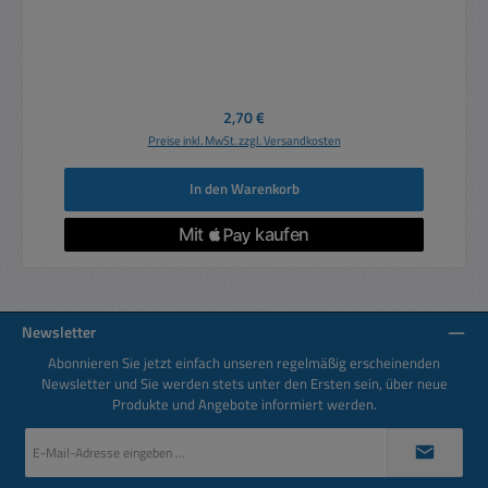
Regulärer Preis:
2,70 €
Preise inkl. MwSt. zzgl. Versandkosten
In den Warenkorb
Newsletter
Abonnieren Sie jetzt einfach unseren regelmäßig erscheinenden
Newsletter und Sie werden stets unter den Ersten sein, über neue
Produkte und Angebote informiert werden.
E-
Mail-
Adresse