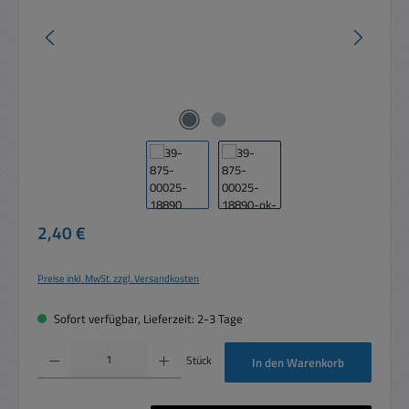
Regulärer Preis:
2,40 €
Preise inkl. MwSt. zzgl. Versandkosten
Sofort verfügbar, Lieferzeit: 2-3 Tage
Produkt Anzahl: Gib den gewünschten Wert ein oder benutze die Schaltflächen um die 
Stück
In den Warenkorb