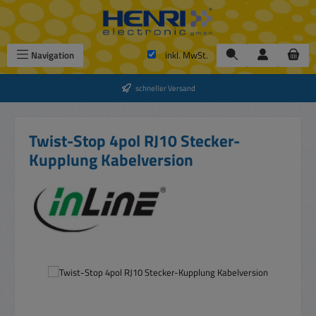
Zum Hauptinhalt springen
Navigation
inkl. MwSt.
schneller Versand
Twist-Stop 4pol RJ10 Stecker-
Kupplung Kabelversion
Bildergalerie überspringen