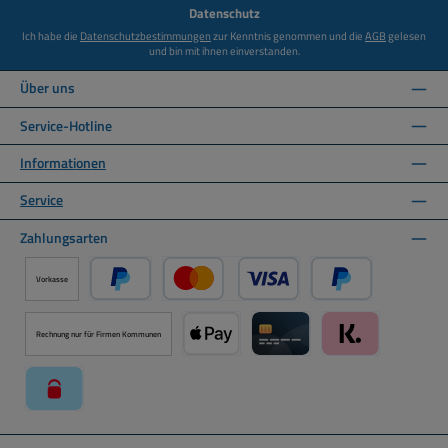
*
Datenschutz
Ich habe die
Datenschutzbestimmungen
zur Kenntnis genommen und die
AGB
gelesen
und bin mit ihnen einverstanden.
Über uns
Service-Hotline
Informationen
Service
Zahlungsarten
Vorkasse
PayPal
Kredit- oder Debitkarte über PayPal
Später Bezahlen ü
Rechnung nur für Firmen Kommunen
Apple Pay über Mollie Zahlungssystem
Kreditkarte über Mollie Zahl
Klarna über Moll
paysafecard über Mollie Zahlungssystem