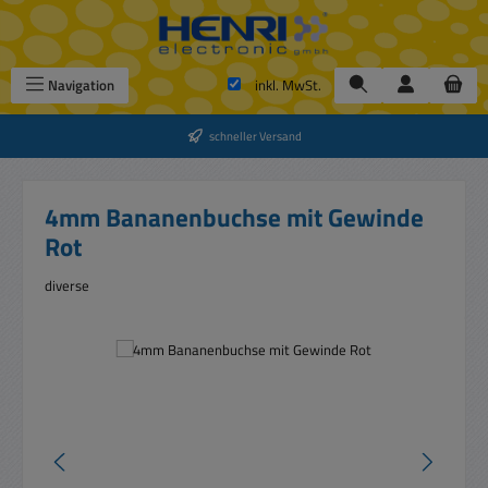
Zum Hauptinhalt springen
Navigation
inkl. MwSt.
schneller Versand
4mm Bananenbuchse mit Gewinde
Rot
diverse
Bildergalerie überspringen