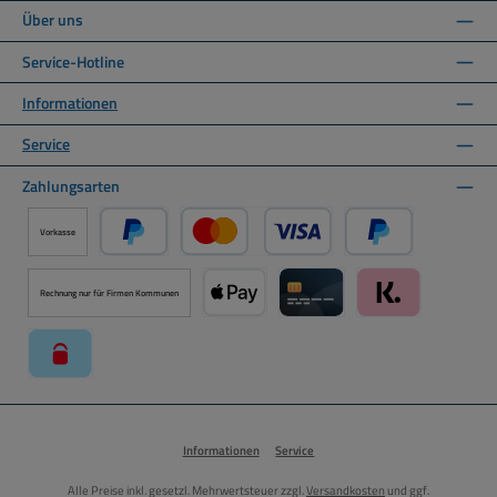
Über uns
Service-Hotline
Informationen
Service
Zahlungsarten
Vorkasse
PayPal
Kredit- oder Debitkarte über PayPal
Später Bezahlen ü
Rechnung nur für Firmen Kommunen
Apple Pay über Mollie Zahlungssystem
Kreditkarte über Mollie Zahl
Klarna über Moll
paysafecard über Mollie Zahlungssystem
Informationen
Service
Alle Preise inkl. gesetzl. Mehrwertsteuer zzgl.
Versandkosten
und ggf.