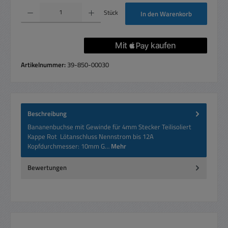
Produkt Anzahl: Gib den gewünschten Wert ein oder benutze die Schaltflächen um die 
Stück
In den Warenkorb
Artikelnummer:
39-850-00030
Beschreibung
Bananenbuchse mit Gewinde für 4mm Stecker Teilisoliert
Kappe Rot Lötanschluss Nennstrom bis 12A
Kopfdurchmesser: 10mm G…
Mehr
Bewertungen