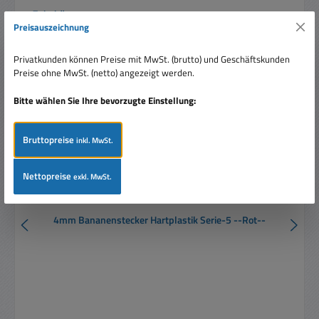
Produktgalerie überspringen
Zubehör
Preisauszeichnung
Privatkunden können Preise mit MwSt. (brutto) und Geschäftskunden
Preise ohne MwSt. (netto) angezeigt werden.
Bitte wählen Sie Ihre bevorzugte Einstellung:
Bruttopreise
inkl. MwSt.
Nettopreise
exkl. MwSt.
4mm Bananenstecker Hartplastik Serie-5 --Rot--