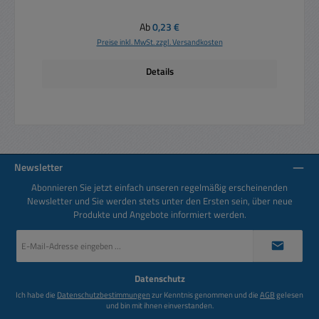
Regulärer Preis:
Ab
0,23 €
Preise inkl. MwSt. zzgl. Versandkosten
Details
Newsletter
Abonnieren Sie jetzt einfach unseren regelmäßig erscheinenden
Newsletter und Sie werden stets unter den Ersten sein, über neue
Produkte und Angebote informiert werden.
E-
Mail-
Adresse
*
Datenschutz
Ich habe die
Datenschutzbestimmungen
zur Kenntnis genommen und die
AGB
gelesen
und bin mit ihnen einverstanden.