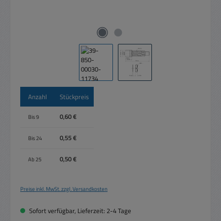
Anzahl
Stückpreis
0,60 €
Bis
9
0,55 €
Bis
24
0,50 €
Ab
25
Preise inkl. MwSt. zzgl. Versandkosten
Sofort verfügbar, Lieferzeit: 2-4 Tage