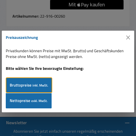
Artikelnummer:
22-916-00260
Preisauszeichnung
Beschreibung
Privatkunden können Preise mit MwSt. (brutto) und Geschäftskunden
Varistor 175Vac / 225Vdc 5,6W S05K175 VDR stehend Ideal
Preise ohne MwSt. (netto) angezeigt werden.
für den Schutz von Überspannung bei elektrischen
Baugruppen, Netzte…
Mehr
Bitte wählen Sie Ihre bevorzugte Einstellung:
Bewertungen
Bruttopreise
inkl. MwSt.
Nettopreise
exkl. MwSt.
Newsletter
Abonnieren Sie jetzt einfach unseren regelmäßig erscheinenden