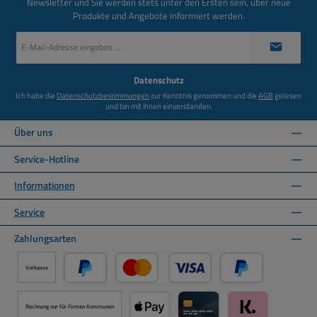
Newsletter und Sie werden stets unter den Ersten sein, über neue
Produkte und Angebote informiert werden.
E-
Mail-
Adresse
*
Datenschutz
Ich habe die
Datenschutzbestimmungen
zur Kenntnis genommen und die
AGB
gelesen
und bin mit ihnen einverstanden.
Über uns
Service-Hotline
Informationen
Service
Zahlungsarten
Vorkasse
PayPal
Kredit- oder Debitkarte über PayPal
Später Bezahlen ü
Rechnung nur für Firmen Kommunen