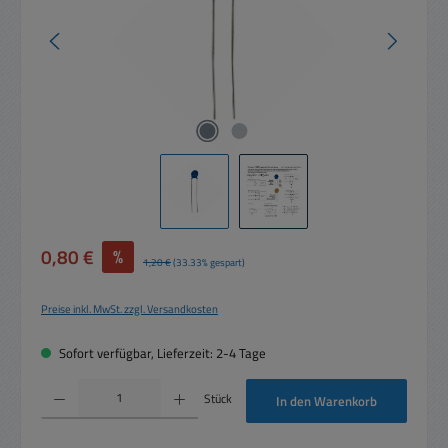
Verkaufspreis:
0,80 €
%
Regulärer Preis:
1,20 €
(33.33% gespart)
Preise inkl. MwSt. zzgl. Versandkosten
Sofort verfügbar, Lieferzeit: 2-4 Tage
Produkt Anzahl: Gib den gewünschten Wert ein oder benutze die Schaltflächen um die 
Stück
In den Warenkorb