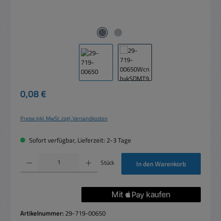
Regulärer Preis:
0,08 €
Preise inkl. MwSt. zzgl. Versandkosten
Sofort verfügbar, Lieferzeit: 2-3 Tage
Produkt Anzahl: Gib den gewünschten Wert ein oder benutze die Schaltflächen um die 
Stück
In den Warenkorb
Artikelnummer:
29-719-00650