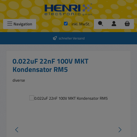
Zum Hauptinhalt springen
Navigation
inkl. MwSt.
schneller Versand
0.022uF 22nF 100V MKT
Kondensator RM5
diverse
Bildergalerie überspringen