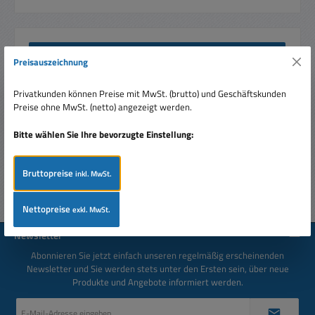
Beschreibung
Preisauszeichnung
0,022uF 22nF 100V MKT Kondensator RM5 0.022F = 22nF
Nennspannung bis 100V DC bzw. 63VAC MKT Kondensator
Privatkunden können Preise mit MwSt. (brutto) und Geschäftskunden
universelle Anwen…
Mehr
Preise ohne MwSt. (netto) angezeigt werden.
Bewertungen
Bitte wählen Sie Ihre bevorzugte Einstellung:
Bruttopreise
inkl. MwSt.
Nettopreise
exkl. MwSt.
Newsletter
Abonnieren Sie jetzt einfach unseren regelmäßig erscheinenden
Newsletter und Sie werden stets unter den Ersten sein, über neue
Produkte und Angebote informiert werden.
E-
Mail-