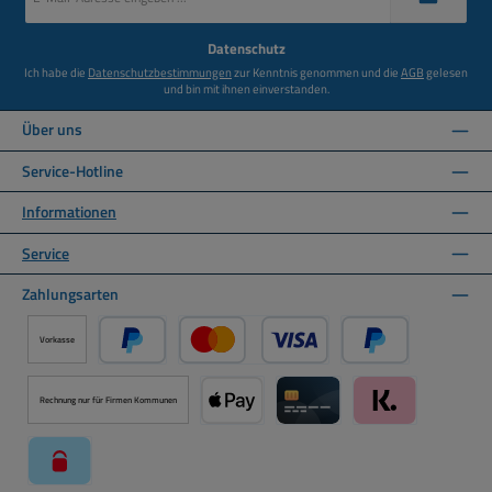
Adresse
*
Datenschutz
Ich habe die
Datenschutzbestimmungen
zur Kenntnis genommen und die
AGB
gelesen
und bin mit ihnen einverstanden.
Über uns
Service-Hotline
Informationen
Service
Zahlungsarten
Vorkasse
PayPal
Kredit- oder Debitkarte über PayPal
Später Bezahlen ü
Rechnung nur für Firmen Kommunen
Apple Pay über Mollie Zahlungssystem
Kreditkarte über Mollie Zahl
Klarna über Moll