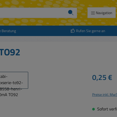
Navigation
e Beratung
Rufen Sie gerne an
 TO92
Regulärer Prei
0,25 €
Preise inkl. Mw
Sofort verfü