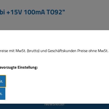
abi +15V 100mA TO92"
eise mit MwSt. (brutto) und Geschäftskunden Preise ohne MwSt. 
bevorzugte Einstellung:
t.
t.
Newsletter