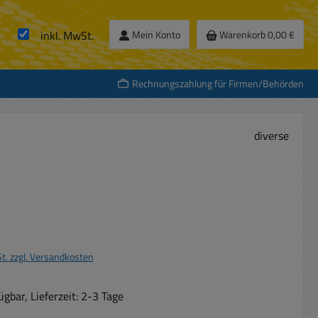
inkl. MwSt.
Mein Konto
Warenkorb
0,00 €
Rechnungszahlung für Firmen/Behörden
diverse
s:
St. zzgl. Versandkosten
gbar, Lieferzeit: 2-3 Tage