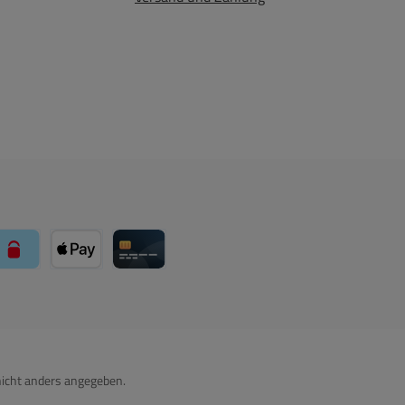
über Mollie Zahlungssystem
paysafecard über Mollie Zahlungssystem
Apple Pay über Mollie Zahlungssystem
Kreditkarte über Mollie Zahlungssystem
icht anders angegeben.