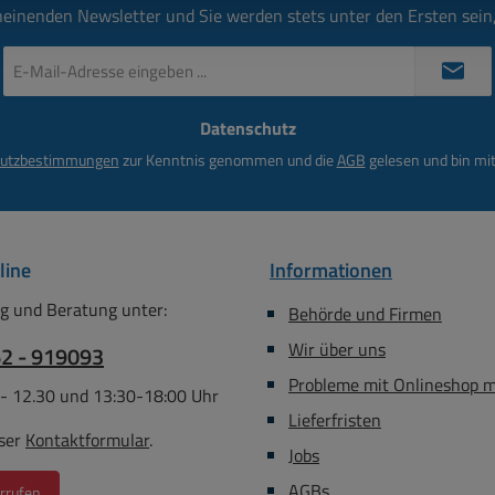
heinenden Newsletter und Sie werden stets unter den Ersten sei
E-
Mail-
Adresse
Datenschutz
*
utzbestimmungen
zur Kenntnis genommen und die
AGB
gelesen und bin mit
line
Informationen
g und Beratung unter:
Behörde und Firmen
Wir über uns
62 - 919093
Probleme mit Onlineshop 
 - 12.30 und 13:30-18:00 Uhr
Lieferfristen
ser
Kontaktformular
.
Jobs
AGBs
rrufen