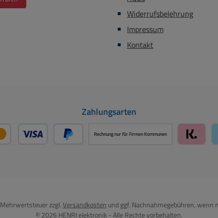
Widerrufsbelehrung
Impressum
Kontakt
Zahlungsarten
Rechnung nur für Firmen Kommunen
Kredit- oder Debitkarte über PayPal
Später Bezahlen über PayPal
Klarna 
l. Mehrwertsteuer zzgl.
Versandkosten
und ggf. Nachnahmegebühren, wenn n
© 2026 HENRI elektronik - Alle Rechte vorbehalten.