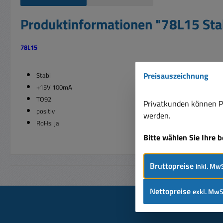
Produktinformationen "78L15 St
78L15
Preisauszeichnung
Stabi
+15V 100mA
TO92
Privatkunden können Pr
positiv
werden.
RoHs: ja
Bitte wählen Sie Ihre 
Bruttopreise
inkl. MwS
Nettopreise
exkl. MwS