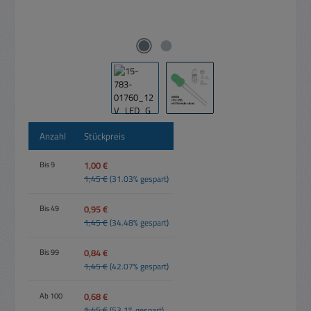
Anzahl
Stückpreis
1,00 €
Bis
9
1,45 €
(31.03% gespart)
0,95 €
Bis
49
1,45 €
(34.48% gespart)
0,84 €
Bis
99
1,45 €
(42.07% gespart)
0,68 €
Ab
100
1,45 €
(53.1% gespart)