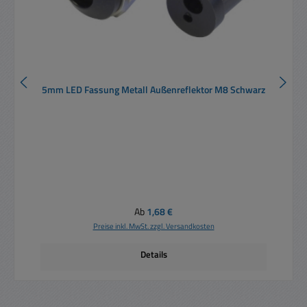
5mm LED Fassung Metall Außenreflektor M8 Schwarz
Regulärer Preis:
Ab
1,68 €
Preise inkl. MwSt. zzgl. Versandkosten
Details