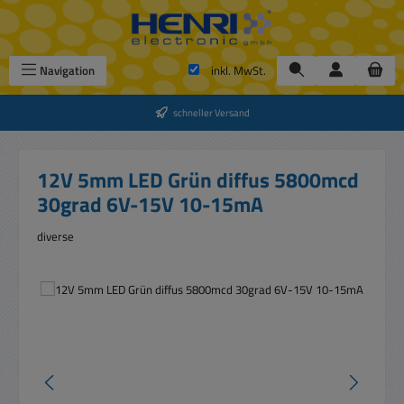
Zum Hauptinhalt springen
Navigation
inkl. MwSt.
schneller Versand
12V 5mm LED Grün diffus 5800mcd
30grad 6V-15V 10-15mA
diverse
Bildergalerie überspringen