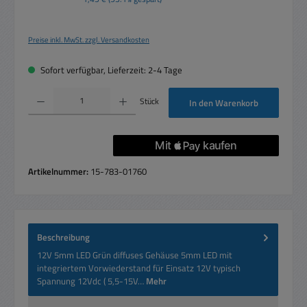
Preise inkl. MwSt. zzgl. Versandkosten
Sofort verfügbar, Lieferzeit: 2-4 Tage
Produkt Anzahl: Gib den gewünschten Wert ein oder benutze die Schaltflächen um die 
Stück
In den Warenkorb
Artikelnummer:
15-783-01760
Beschreibung
12V 5mm LED Grün diffuses Gehäuse 5mm LED mit
integriertem Vorwiederstand für Einsatz 12V typisch
Spannung 12Vdc ( 5,5-15V…
Mehr