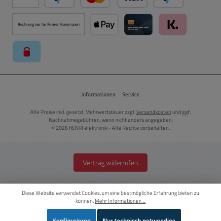
PayPal
Kredit- oder Debitkarte über PayPal
Später Bezahlen ü
Rechnung nur für Firmen Kommunen
Apple Pay über Mollie Zahlungssystem
Kreditkarte über Mollie Zahl
Klarna über Moll
paysafecard über Mollie Zahlungssystem
Informationen
Service
Alle Preise inkl. gesetzl. Mehrwertsteuer zzgl.
Versandkosten
und ggf.
Nachnahmegebühren, wenn nicht anders angegeben.
© 2026 HENRI elektronik - Alle Rechte vorbehalten.
Vertrag widerrufen
Diese Website verwendet Cookies, um eine bestmögliche Erfahrung bieten zu
können.
Mehr Informationen ...
Konfigurieren
Nur technisch notwendige