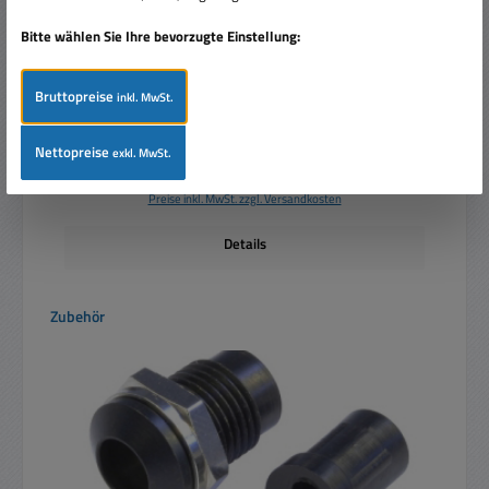
15mA
Bitte wählen Sie Ihre bevorzugte Einstellung:
Bruttopreise
inkl. MwSt.
Nettopreise
exkl. MwSt.
Regulärer Preis:
Ab
0,60 €
Preise inkl. MwSt. zzgl. Versandkosten
Details
Produktgalerie überspringen
Zubehör