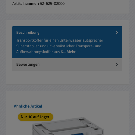
Artikelnummer:
52-625-02000
Beschreibung
Transportkoffer für einen Unterwasserlautsprecher
Superstabiler und unverwüstlicher Transport- und
Aufbewahrungskoffer aus K…
Mehr
Bewertungen
Produktgalerie überspringen
Ähnliche Artikel
Nur 10 auf Lager!