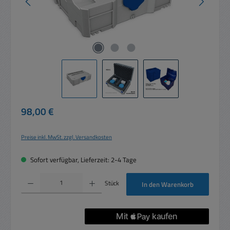
Regulärer Preis:
98,00 €
Preise inkl. MwSt. zzgl. Versandkosten
Sofort verfügbar, Lieferzeit: 2-4 Tage
Produkt Anzahl: Gib den gewünschten Wert ein oder benutze die Schaltflächen um die 
Stück
In den Warenkorb