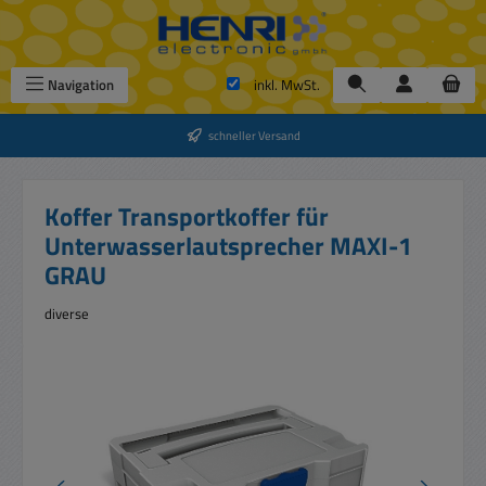
Zum Hauptinhalt springen
Navigation
inkl. MwSt.
schneller Versand
Koffer Transportkoffer für
Unterwasserlautsprecher MAXI-1
GRAU
diverse
Bildergalerie überspringen