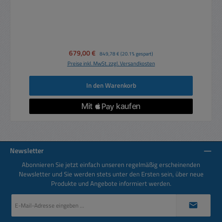
Verkaufspreis:
679,00 €
Regulärer Preis:
849,78 €
(20.1% gespart)
Preise inkl. MwSt. zzgl. Versandkosten
In den Warenkorb
Newsletter
Abonnieren Sie jetzt einfach unseren regelmäßig erscheinenden
Newsletter und Sie werden stets unter den Ersten sein, über neue
Produkte und Angebote informiert werden.
E-
Mail-
Adresse
*