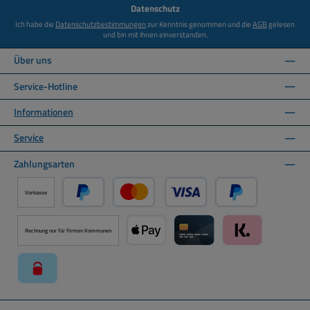
Datenschutz
Ich habe die
Datenschutzbestimmungen
zur Kenntnis genommen und die
AGB
gelesen
und bin mit ihnen einverstanden.
Über uns
Service-Hotline
Informationen
Service
Zahlungsarten
Vorkasse
PayPal
Kredit- oder Debitkarte über PayPal
Später Bezahlen ü
Rechnung nur für Firmen Kommunen
Apple Pay über Mollie Zahlungssystem
Kreditkarte über Mollie Zahl
Klarna über Moll
paysafecard über Mollie Zahlungssystem