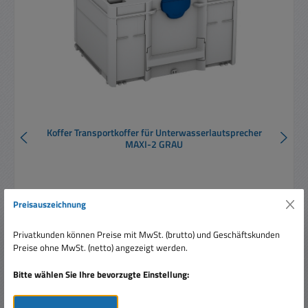
Koffer Transportkoffer für Unterwasserlautsprecher
MAXI-2 GRAU
Preisauszeichnung
Privatkunden können Preise mit MwSt. (brutto) und Geschäftskunden
Preise ohne MwSt. (netto) angezeigt werden.
Regulärer Preis:
129,00 €
Preise inkl. MwSt. zzgl. Versandkosten
Bitte wählen Sie Ihre bevorzugte Einstellung:
In den Warenkorb