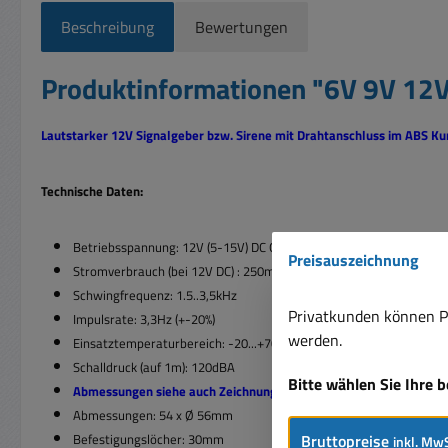
Beschreibung
Bewertungen
Produktinformationen "6V 9V 12V
Lautstarker 12V Signalgeber bzw. Sirene mit Drahtanschluss im ABS K
Technische Daten:
Betriebsspannung: 12V (5-15V) DC Gleichspannung
Preisauszeichnung
Stromverbrauch (bei 12V DC) : 250mA = 0,25A
Schwingfrequenz: 1.5..3,5kHz
Privatkunden können Pr
Impulsrate: 3,3Hz (+-20%)
werden.
Einsatztemperaturbereich: -20...+70°C
Schalldruck (auf 1m): 120dBA
Bitte wählen Sie Ihre 
Abmessungen siehe auch Zeichnung weitere Bilder !
Abmessungen: 54 x Ø 56mm
Bruttopreise
Befestigungslöcher: 30mm
inkl. MwS