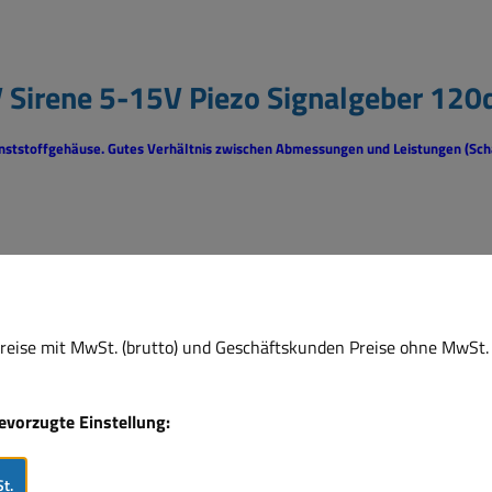
 Sirene 5-15V Piezo Signalgeber 120
unststoffgehäuse.
Gutes Verhältnis zwischen Abmessungen und Leistungen (Scha
eise mit MwSt. (brutto) und Geschäftskunden Preise ohne MwSt. 
bevorzugte Einstellung:
t.