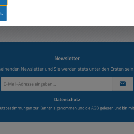
t.
Newsletter
heinenden Newsletter und Sie werden stets unter den Ersten sei
E-
Mail-
Adresse
Datenschutz
*
utzbestimmungen
zur Kenntnis genommen und die
AGB
gelesen und bin mit