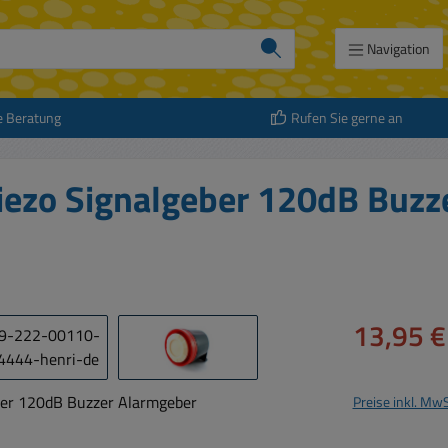
Navigation
e Beratung
Rufen Sie gerne an
iezo Signalgeber 120dB Buzz
Verkaufspreis:
13,95 €
Preise inkl. Mw