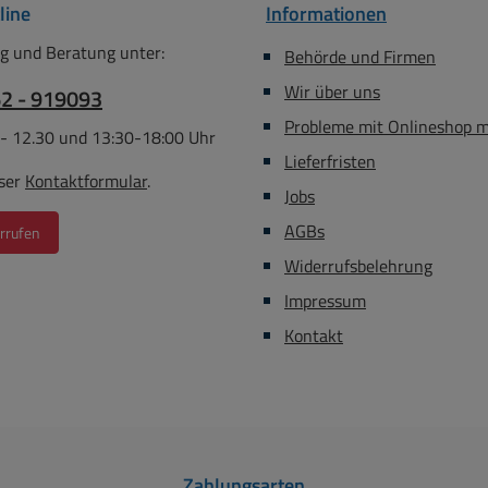
line
Informationen
g und Beratung unter:
Behörde und Firmen
Wir über uns
62 - 919093
Probleme mit Onlineshop 
 - 12.30 und 13:30-18:00 Uhr
Lieferfristen
ser
Kontaktformular
.
Jobs
AGBs
rrufen
Widerrufsbelehrung
Impressum
Kontakt
Zahlungsarten