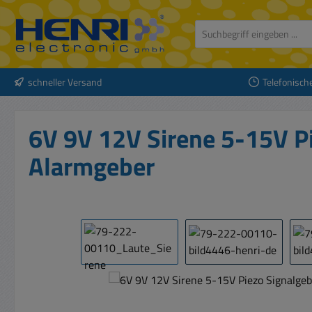
 Hauptinhalt springen
Zur Suche springen
Zur Hauptnavigation springen
schneller Versand
Telefonisch
6V 9V 12V Sirene 5-15V P
Alarmgeber
Bildergalerie überspringen