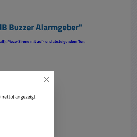
dB Buzzer Alarmgeber"
ll).
Piezo-Sirene mit auf- und absteigendem Ton.
(netto) angezeigt