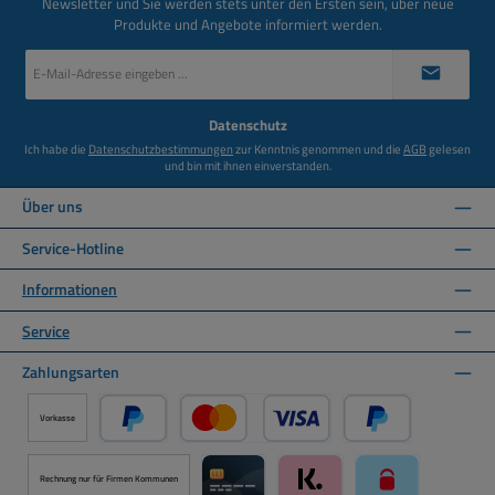
Newsletter und Sie werden stets unter den Ersten sein, über neue
Produkte und Angebote informiert werden.
E-
Mail-
Adresse
*
Datenschutz
Ich habe die
Datenschutzbestimmungen
zur Kenntnis genommen und die
AGB
gelesen
und bin mit ihnen einverstanden.
Über uns
Service-Hotline
Informationen
Service
Zahlungsarten
Vorkasse
PayPal
Kredit- oder Debitkarte über PayPal
Später Bezahlen ü
Rechnung nur für Firmen Kommunen