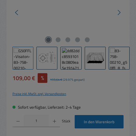
Verkaufspreis:
109,00 €
%
Regulärer Preis:
155,64 €
(29.97% gespart)
Preise inkl. MwSt. zzgl. Versandkosten
Sofort verfügbar, Lieferzeit: 2-4 Tage
Produkt Anzahl: Gib den gewünschten Wert ein oder benutze die Schaltflächen um die 
Stück
In den Warenkorb