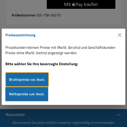
Artikelnummer:
83-758-00210
Preisauszeichnung
Beschreibung
Privatkunden können Preise mit MwSt. (brutto) und Geschäftskunden
180Watt Mitteltöner mit 1400 Durchmesser. High-End
Preise ohne MwSt. (netto) angezeigt werden.
Gewebekalotte mit runder Frontplatte für den
Mitteltonbereich zwischen 80…
Mehr
Bitte wählen Sie Ihre bevorzugte Einstellung:
Bewertungen
Bruttopreise
inkl. MwSt.
Nettopreise
exkl. MwSt.
Newsletter
Abonnieren Sie jetzt einfach unseren regelmäßig erscheinenden