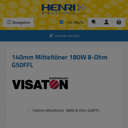
Zum Hauptinhalt springen
Navigation
inkl. MwSt.
schneller Versand
140mm Mitteltöner 180W 8-Ohm
G50FFL
Bildergalerie überspringen