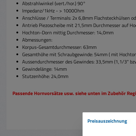
Abstrahlwinkel (vert./hor.) 90°
Impedanz/1kHz - > 1000Ohm
Anschlüsse / Terminals: 2x 6,8mm Flachsteckhülsen od
Antrieb Piezoscheibe mit 21,5mm Durchmesser auf H
Hochton-Dorn mittig Durchmesser: 14,0mm
Abmessungen:
Korpus-Gesamtdurchmesser: 63mm
Gesamthöhe mit Schraubgewinde: 54mm ( mit Hochto
Aussendurchmesser des Gewindes: 33,5mm (1,1/3" bzw
Gewindelänge: 14mm
Stutzenhöhe: 24,0mm
Passende Hornvorsätze usw. siehe unten im Zubehör Regi
Preisauszeichnung