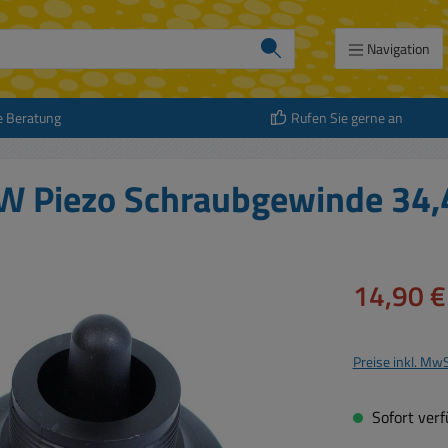
Navigation
e Beratung
Rufen Sie gerne an
0W Piezo Schraubgewinde 34
Verkaufspreis:
14,90 €
Preise inkl. Mw
Sofort verfü