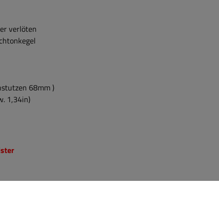
er verlöten
ochtonkegel
nstutzen 68mm )
. 1,34in)
ster