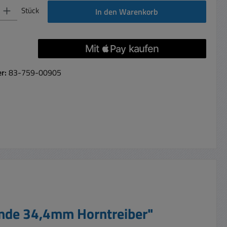
 Gib den gewünschten Wert ein oder benutze die Schaltflächen um die Anzahl 
Stück
In den Warenkorb
er:
83-759-00905
inde 34,4mm Horntreiber"