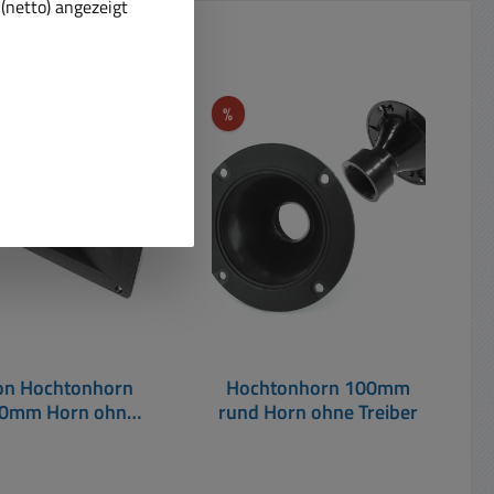
(netto) angezeigt
Rabatt
uf Lager!
%
t
ton Hochtonhorn
Hochtonhorn 100mm
0mm Horn ohne
rund Horn ohne Treiber
Treiber