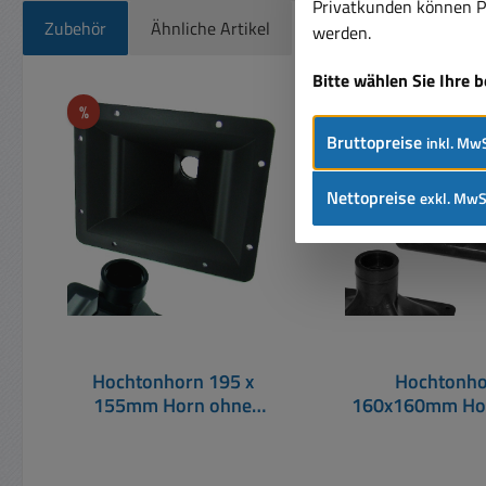
Privatkunden können Pr
Zubehör
Ähnliche Artikel
werden.
Bitte wählen Sie Ihre 
Produktgalerie überspringen
Rabatt
%
Bruttopreise
inkl. MwS
Nettopreise
exkl. MwS
Hochtonhorn 195 x
Hochtonh
155mm Horn ohne
160x160mm Ho
Treiber
Treiber