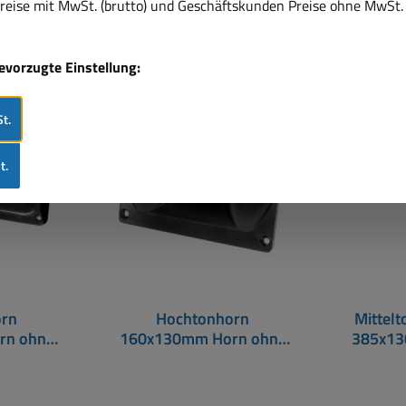
eise mit MwSt. (brutto) und Geschäftskunden Preise ohne MwSt. 
bevorzugte Einstellung:
Nur 4 auf Lager!
Nur 8 a
t.
Rabatt
Rabat
%
%
t.
orn
Hochtonhorn
Mittel
rn ohne
160x130mm Horn ohne
385x13
Treiber Lippe