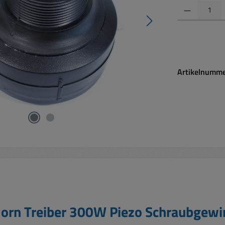
Produkt Anzahl:
Artikelnumm
Horn Treiber 300W Piezo Schraubgew