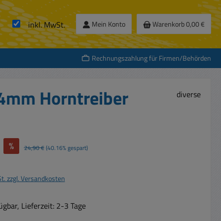
inkl. MwSt.
Mein Konto
Warenkorb
0,00 €
Rechnungszahlung für Firmen/Behörden
,4mm Horntreiber
diverse
%
Regulärer Preis:
24,90 €
(40.16% gespart)
St. zzgl. Versandkosten
gbar, Lieferzeit: 2-3 Tage