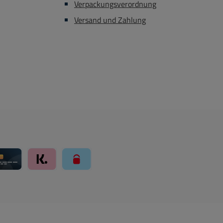
Verpackungsverordnung
siehe (Zubehör-Register)
Versand und Zahlung
ay über Mollie Zahlungssystem
Kreditkarte über Mollie Zahlungssystem
Klarna über Mollie Zahlungssystem
paysafecard über Mollie Zahlungssystem