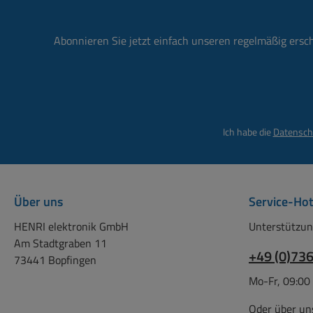
wie Horntreiber, Schrauben
133mm Einbautie
etc. siehe (Zubehör-
Treiber 95
Register)
Materialstärke
Abonnieren Sie jetzt einfach unseren regelmäßig ersc
Befestigungslochm
139mm ( Mitte-Mi
Befestigungsbohr
5,6mm Durchmes
Linsenkopfsch
Ich habe die
Datensch
Lieferung Reines 
Treiber. Passende
wie Horntreiber, 
etc. siehe (Zu
Über uns
Service-Hot
Register)
HENRI elektronik GmbH
Unterstützun
Am Stadtgraben 11
+49 (0)73
73441 Bopfingen
Mo-Fr, 09:00
Oder über un