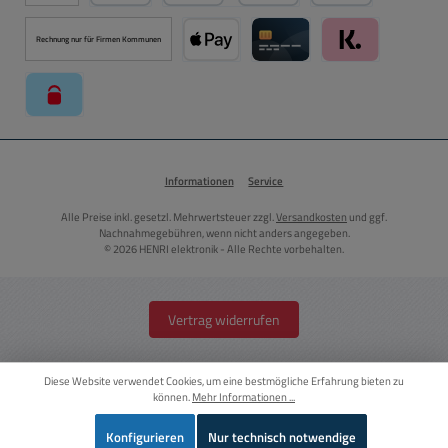
PayPal
Kredit- oder Debitkarte über PayPal
Später Bezahlen ü
Rechnung nur für Firmen Kommunen
Apple Pay über Mollie Zahlungssystem
Kreditkarte über Mollie Zahl
Klarna über Moll
paysafecard über Mollie Zahlungssystem
Informationen
Service
Alle Preise inkl. gesetzl. Mehrwertsteuer zzgl.
Versandkosten
und ggf.
Nachnahmegebühren, wenn nicht anders angegeben.
© 2026 HENRI elektronik - Alle Rechte vorbehalten.
Vertrag widerrufen
Diese Website verwendet Cookies, um eine bestmögliche Erfahrung bieten zu
können.
Mehr Informationen ...
Konfigurieren
Nur technisch notwendige