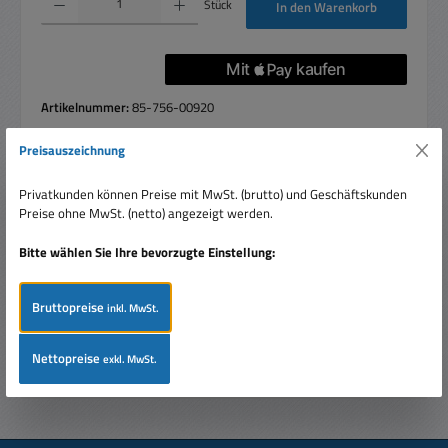
Stück
In den Warenkorb
Artikelnummer:
85-756-00920
Preisauszeichnung
Privatkunden können Preise mit MwSt. (brutto) und Geschäftskunden
Beschreibung
Preise ohne MwSt. (netto) angezeigt werden.
Altbewährtes Modell in Kunststofftrichterausführung,
wetterfeste Ausführung. Aus UV-beständigen, verstärkten
Bitte wählen Sie Ihre bevorzugte Einstellung:
ABS-Kunststoff…
Mehr
Bruttopreise
Bewertungen
inkl. MwSt.
Nettopreise
exkl. MwSt.