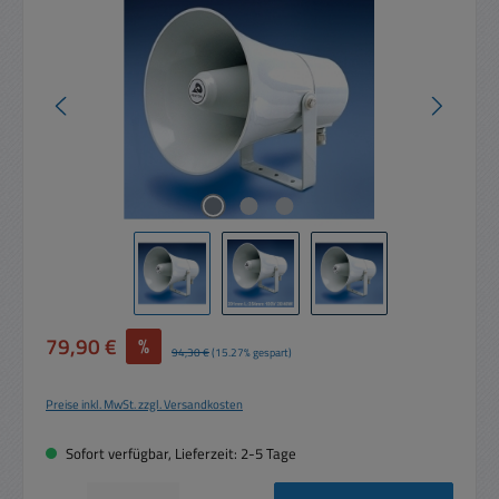
Verkaufspreis:
79,90 €
%
Regulärer Preis:
94,30 €
(15.27% gespart)
Preise inkl. MwSt. zzgl. Versandkosten
Sofort verfügbar, Lieferzeit: 2-5 Tage
Produkt Anzahl: Gib den gewünschten Wert ein oder benutze die Schaltflächen um die 