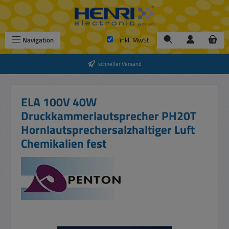
Zum Hauptinhalt springen
Navigation
inkl. MwSt.
schneller Versand
ELA 100V 40W
Druckkammerlautsprecher PH20T
Hornlautsprechersalzhaltiger Luft
Chemikalien fest
Bildergalerie überspringen