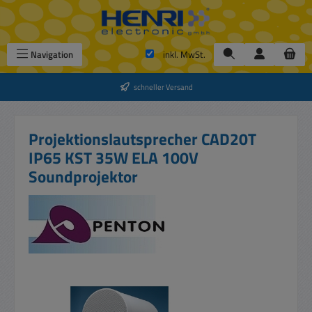
Zum Hauptinhalt springen
Navigation
inkl. MwSt.
schneller Versand
Projektionslautsprecher CAD20T
IP65 KST 35W ELA 100V
Soundprojektor
Bildergalerie überspringen