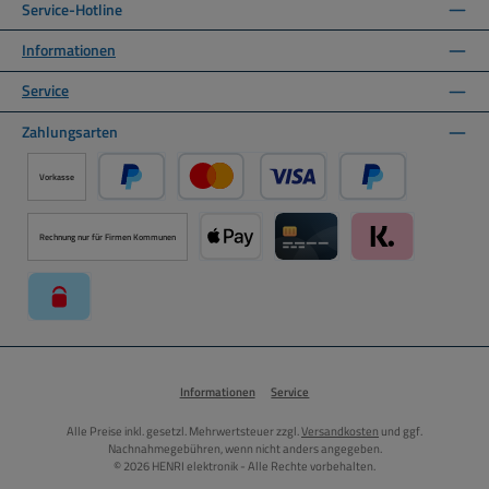
Service-Hotline
Informationen
Service
Zahlungsarten
Vorkasse
PayPal
Kredit- oder Debitkarte über PayPal
Später Bezahlen ü
Rechnung nur für Firmen Kommunen
Apple Pay über Mollie Zahlungssystem
Kreditkarte über Mollie Zahl
Klarna über Moll
paysafecard über Mollie Zahlungssystem
Informationen
Service
Alle Preise inkl. gesetzl. Mehrwertsteuer zzgl.
Versandkosten
und ggf.
Nachnahmegebühren, wenn nicht anders angegeben.
© 2026 HENRI elektronik - Alle Rechte vorbehalten.