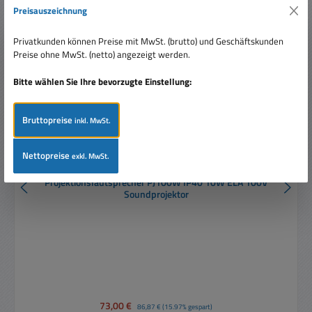
Rabatt
%
Preisauszeichnung
Privatkunden können Preise mit MwSt. (brutto) und Geschäftskunden
Preise ohne MwSt. (netto) angezeigt werden.
Bitte wählen Sie Ihre bevorzugte Einstellung:
Bruttopreise
inkl. MwSt.
Nettopreise
exkl. MwSt.
Projektionslautsprecher PJ100W IP40 10W ELA 100V
Soundprojektor
Verkaufspreis:
73,00 €
Regulärer Preis:
86,87 €
(15.97% gespart)