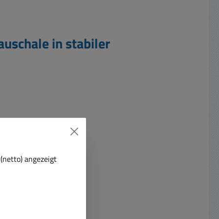
schale in stabiler
(netto) angezeigt