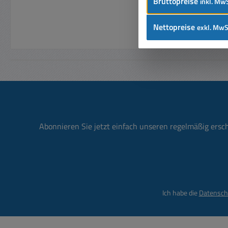
Bruttopreise
inkl. MwS
Nettopreise
exkl. MwS
Abonnieren Sie jetzt einfach unseren regelmäßig ersc
Ich habe die
Datensch