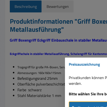
Beschreibung
Bewertungen
Produktinformationen "Griff Boxe
Metallausführung"
Griff Boxengriff Eckgriff Einbauschale in stabiler Metalla
Eckgriffschale in stabiler Metallausführung,
Schalengriff für Kantenm
Preisauszeichnung
Tragegriff für große PA-Boxen, Service-, Transportkisten und Behäl
Abmessungen: 160x160x115mm
Privatkunden können Pr
Befestigungsrand 25mm
werden.
Oberfläche pulverbeschichtet
Farbe schwarz
Bitte wählen Sie Ihre 
Stahl Materialstärke 1 mm