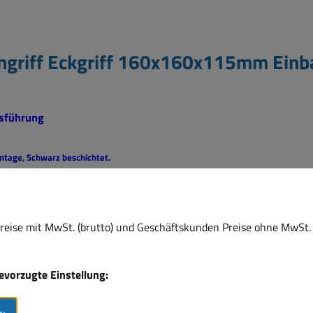
ngriff Eckgriff 160x160x115mm Einbau
usführung
ontage,
Schwarz beschichtet.
ter aller Art
eise mit MwSt. (brutto) und Geschäftskunden Preise ohne MwSt. 
bevorzugte Einstellung: