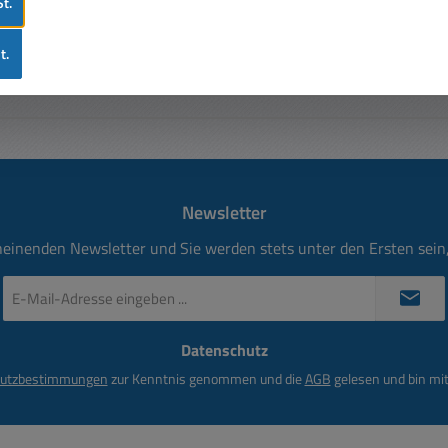
t.
t.
Newsletter
heinenden Newsletter und Sie werden stets unter den Ersten sei
E-
Mail-
Adresse
Datenschutz
*
utzbestimmungen
zur Kenntnis genommen und die
AGB
gelesen und bin mit