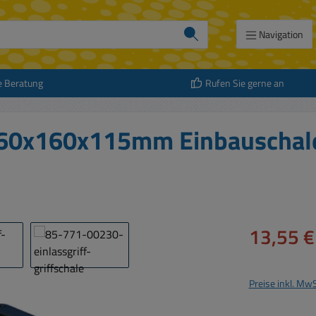
Navigation
e Beratung
Rufen Sie gerne an
f 160x160x115mm Einbauschale
Verkaufspreis:
13,55 €
Preise inkl. Mw