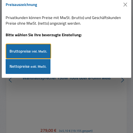
Nur 8 auf Lager!
Preisauszeichnung
Rabatt
%
Privatkunden können Preise mit MwSt. (brutto) und Geschäftskunden
Preise ohne MwSt. (netto) angezeigt werden.
Bitte wählen Sie Ihre bevorzugte Einstellung:
Bruttopreise
inkl. MwSt.
Nettopreise
exkl. MwSt.
Wandlautsprecher 150W 100V oder 8-Ohm weiß
Verkaufspreis:
279,00 €
Regulärer Preis:
345,10 €
(19.15% gespart)