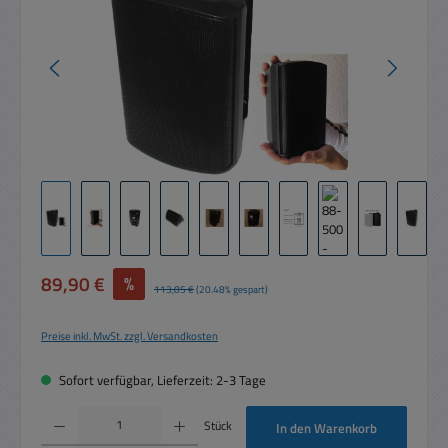
Verkaufspreis:
89,90 €
%
Regulärer Preis:
113,05 €
(20.48% gespart)
Preise inkl. MwSt. zzgl. Versandkosten
Sofort verfügbar, Lieferzeit: 2-3 Tage
Produkt Anzahl: Gib den gewünschten Wert ein oder benutze die Schaltflächen um die 
Stück
In den Warenkorb