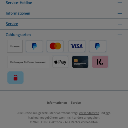
Service-Hotline
Informationen
Service
Zahlungsarten
Vorkasse
PayPal
Kredit- oder Debitkarte über PayPal
Später Bezahlen ü
Rechnung nur für Firmen Kommunen
Apple Pay über Mollie Zahlungssystem
Kreditkarte über Mollie Zahl
Klarna über Moll
paysafecard über Mollie Zahlungssystem
Informationen
Service
Alle Preise inkl. gesetzl. Mehrwertsteuer zzgl.
Versandkosten
und ggf.
Nachnahmegebühren, wenn nicht anders angegeben.
© 2026 HENRI elektronik - Alle Rechte vorbehalten.