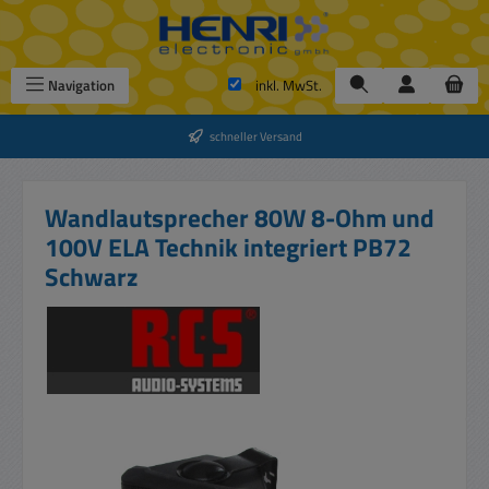
Zum Hauptinhalt springen
Navigation
inkl. MwSt.
schneller Versand
Wandlautsprecher 80W 8-Ohm und
100V ELA Technik integriert PB72
Schwarz
Bildergalerie überspringen