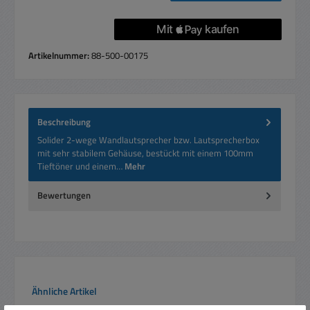
Artikelnummer:
88-500-00175
Beschreibung
Solider 2-wege Wandlautsprecher bzw. Lautsprecherbox
mit sehr stabilem Gehäuse, bestückt mit einem 100mm
Tieftöner und einem…
Mehr
Bewertungen
Produktgalerie überspringen
Ähnliche Artikel