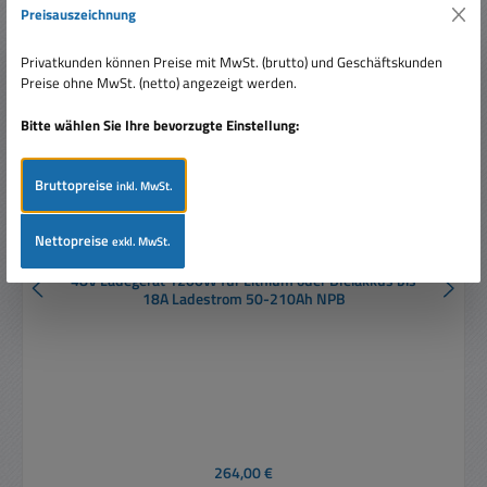
Preisauszeichnung
Privatkunden können Preise mit MwSt. (brutto) und Geschäftskunden
Preise ohne MwSt. (netto) angezeigt werden.
Bitte wählen Sie Ihre bevorzugte Einstellung:
Bruttopreise
inkl. MwSt.
Nettopreise
exkl. MwSt.
48V Ladegerät 1200W für Lithium oder Bleiakkus bis
18A Ladestrom 50-210Ah NPB
Regulärer Preis:
264,00 €