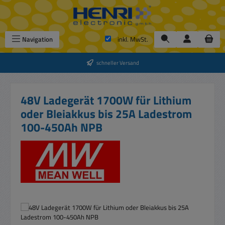
Zum Hauptinhalt springen
Navigation
inkl. MwSt.
schneller Versand
48V Ladegerät 1700W für Lithium
oder Bleiakkus bis 25A Ladestrom
100-450Ah NPB
Bildergalerie überspringen