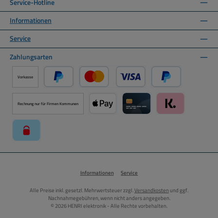
Service-Hotline
Informationen
Service
Zahlungsarten
Vorkasse
PayPal
Kredit- oder Debitkarte über PayPal
Später Bezahlen ü
Rechnung nur für Firmen Kommunen
Apple Pay über Mollie Zahlungssystem
Kreditkarte über Mollie Zahl
Klarna über Moll
paysafecard über Mollie Zahlungssystem
Informationen
Service
Alle Preise inkl. gesetzl. Mehrwertsteuer zzgl.
Versandkosten
und ggf.
Nachnahmegebühren, wenn nicht anders angegeben.
© 2026 HENRI elektronik - Alle Rechte vorbehalten.