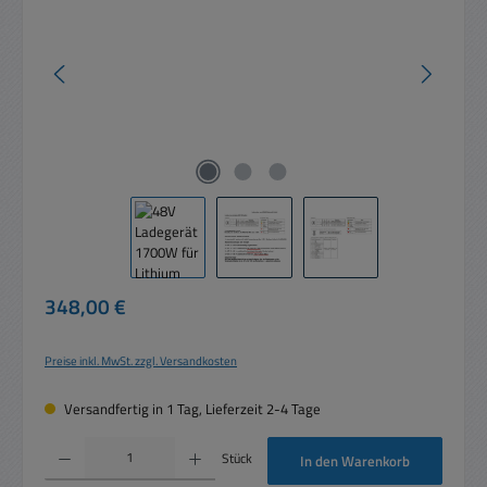
Regulärer Preis:
348,00 €
Preise inkl. MwSt. zzgl. Versandkosten
Versandfertig in 1 Tag, Lieferzeit 2-4 Tage
Produkt Anzahl: Gib den gewünschten Wert ein oder benutze die Schaltflächen um die 
Stück
In den Warenkorb