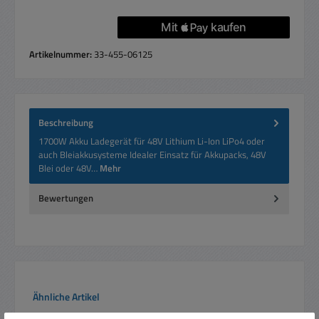
Artikelnummer:
33-455-06125
Beschreibung
1700W Akku Ladegerät für 48V Lithium Li-Ion LiPo4 oder
auch Bleiakkusysteme Idealer Einsatz für Akkupacks, 48V
Blei oder 48V…
Mehr
Bewertungen
Produktgalerie überspringen
Ähnliche Artikel