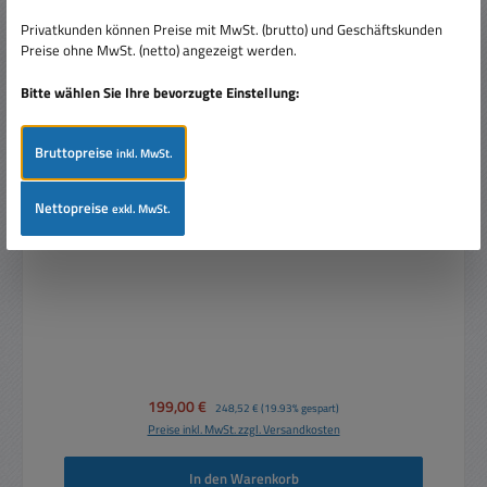
Privatkunden können Preise mit MwSt. (brutto) und Geschäftskunden
Preise ohne MwSt. (netto) angezeigt werden.
Bitte wählen Sie Ihre bevorzugte Einstellung:
Bruttopreise
inkl. MwSt.
Nettopreise
exkl. MwSt.
205mm 8zoll Bass Tieftöner Mitteltöner 300W 8-Ohm
BMS8S215L
Verkaufspreis:
199,00 €
Regulärer Preis:
248,52 €
(19.93% gespart)
Preise inkl. MwSt. zzgl. Versandkosten
In den Warenkorb