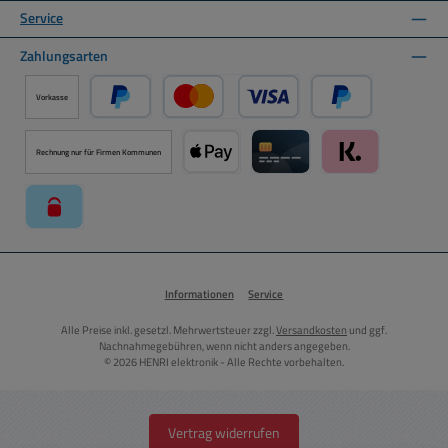
Service
Zahlungsarten
Vorkasse
PayPal
Kredit- oder Debitkarte über PayPal
Später Bezahlen ü
Rechnung nur für Firmen Kommunen
Apple Pay über Mollie Zahlungssystem
Kreditkarte über Mollie Zahl
Klarna über Moll
paysafecard über Mollie Zahlungssystem
Informationen
Service
Alle Preise inkl. gesetzl. Mehrwertsteuer zzgl.
Versandkosten
und ggf.
Nachnahmegebühren, wenn nicht anders angegeben.
© 2026 HENRI elektronik - Alle Rechte vorbehalten.
Vertrag widerrufen