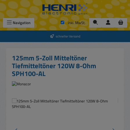
Zum Hauptinhalt springen
Navigation
inkl. MwSt.
schneller Versand
125mm 5-Zoll Mitteltöner
Tiefmitteltöner 120W 8-Ohm
SPH100-AL
Bildergalerie überspringen