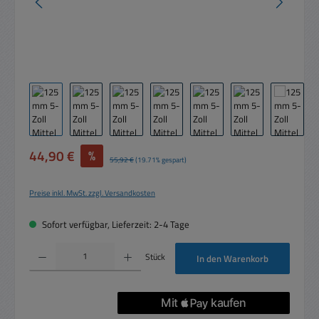
Verkaufspreis:
44,90 €
%
Regulärer Preis:
55,92 €
(19.71% gespart)
Preise inkl. MwSt. zzgl. Versandkosten
Sofort verfügbar, Lieferzeit: 2-4 Tage
Produkt Anzahl: Gib den gewünschten Wert ein oder benutze die Schaltflächen um die 
Stück
In den Warenkorb