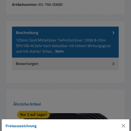
Artikelnummer:
83-768-00680
Beschreibung
125mm 5zoll Mitteltöner Tiefmitteltöner 120W 8-Ohm
SPH100-ALSehr hoch belastbar mit hohem Wirkungsgrad
und mit starker Schwi…
Mehr
Bewertungen
Produktgalerie überspringen
Ähnliche Artikel
Nur 2 auf Lager!
Rabatt
%
Preisauszeichnung