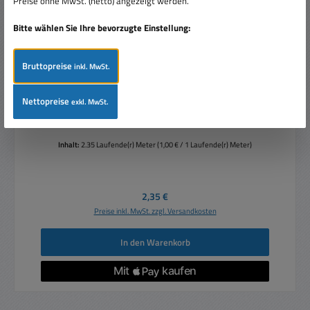
Preise ohne MwSt. (netto) angezeigt werden.
Bitte wählen Sie Ihre bevorzugte Einstellung:
Bruttopreise
inkl. MwSt.
2,5m Patchkabel CAT7-A - Rest aus Rollenware
Orange Restposten
Nettopreise
exkl. MwSt.
Inhalt:
2.35 Laufende(r) Meter
(1,00 € / 1 Laufende(r) Meter)
Regulärer Preis:
2,35 €
Preise inkl. MwSt. zzgl. Versandkosten
In den Warenkorb