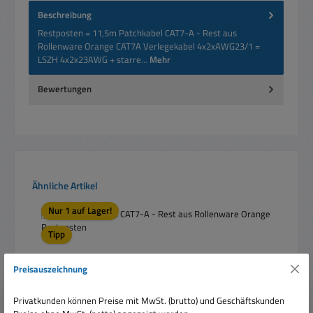
Beschreibung
Restposten = 11,5m Patchkabel CAT7-A - Rest aus
Rollenware Orange CAT7A Verlegekabel 4x2xAWG23/1 =
LSZH 4x2x23AWG + starre…
Mehr
Bewertungen
Produktgalerie überspringen
Ähnliche Artikel
Nur 1 auf Lager!
Tipp
Preisauszeichnung
Privatkunden können Preise mit MwSt. (brutto) und Geschäftskunden