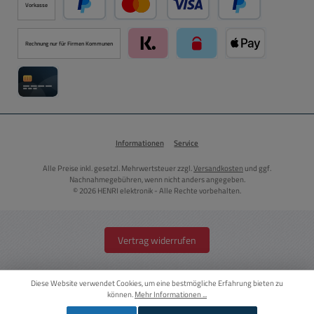
Vorkasse
PayPal
Kredit- oder Debitkarte über PayPal
Später Bezahlen ü
Rechnung nur für Firmen Kommunen
Klarna über Mollie Zahlungssystem
paysafecard über Mollie Zah
Apple Pay über M
Kreditkarte über Mollie Zahlungssystem
Informationen
Service
Alle Preise inkl. gesetzl. Mehrwertsteuer zzgl.
Versandkosten
und ggf.
Nachnahmegebühren, wenn nicht anders angegeben.
© 2026 HENRI elektronik - Alle Rechte vorbehalten.
Vertrag widerrufen
Diese Website verwendet Cookies, um eine bestmögliche Erfahrung bieten zu
können.
Mehr Informationen ...