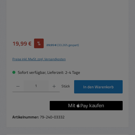
Verkaufspreis:
19,99 €
%
Regulärer Preis:
29,95 €
(33.26% gespart)
Preise inkl. MwSt. zzgl. Versandkosten
Sofort verfügbar, Lieferzeit: 2-4 Tage
Produkt Anzahl: Gib den gewünschten Wert ein oder benutze die Schaltflächen um die 
Stück
In den Warenkorb
Artikelnummer:
79-240-03332