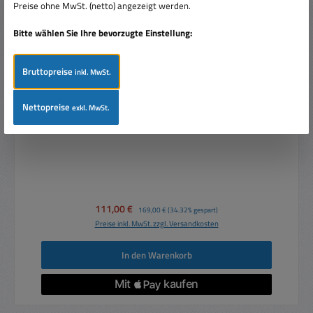
Preise ohne MwSt. (netto) angezeigt werden.
Bitte wählen Sie Ihre bevorzugte Einstellung:
Bruttopreise
inkl. MwSt.
KFZ Kamera Front oder Rückfahrkamera Aufbau CVBS
Color 12V 24V Weitwinkel mit 4pol Mini-DIN
Nettopreise
72x55x45mm
exkl. MwSt.
Verkaufspreis:
111,00 €
Regulärer Preis:
169,00 €
(34.32% gespart)
Preise inkl. MwSt. zzgl. Versandkosten
In den Warenkorb