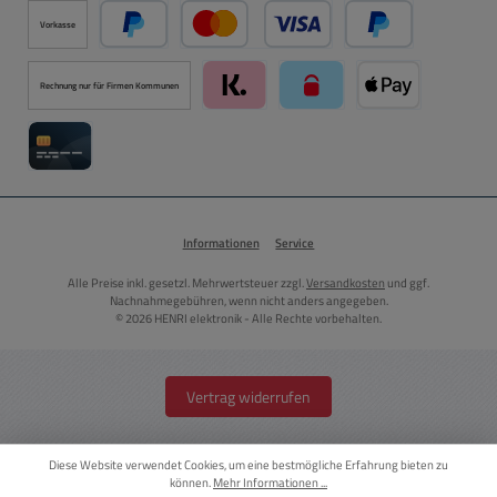
Vorkasse
PayPal
Kredit- oder Debitkarte über PayPal
Später Bezahlen ü
Rechnung nur für Firmen Kommunen
Klarna über Mollie Zahlungssystem
paysafecard über Mollie Zah
Apple Pay über M
Kreditkarte über Mollie Zahlungssystem
Informationen
Service
Alle Preise inkl. gesetzl. Mehrwertsteuer zzgl.
Versandkosten
und ggf.
Nachnahmegebühren, wenn nicht anders angegeben.
© 2026 HENRI elektronik - Alle Rechte vorbehalten.
Vertrag widerrufen
Diese Website verwendet Cookies, um eine bestmögliche Erfahrung bieten zu
können.
Mehr Informationen ...